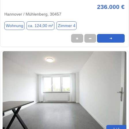
236.000 €
Hannover / Mühlenberg, 30457
Wohnung
ca. 124,00 m²
Zimmer 4
★
➦
➜