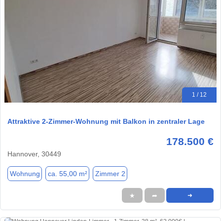
1 / 12
Attraktive 2-Zimmer-Wohnung mit Balkon in zentraler Lage
178.500 €
Hannover, 30449
Wohnung
ca. 55,00 m²
Zimmer 2
★
➦
➜