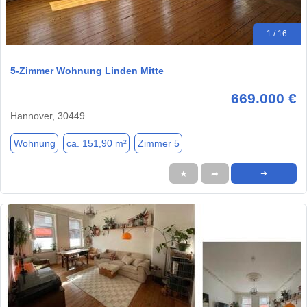
1 / 16
5-Zimmer Wohnung Linden Mitte
669.000 €
Hannover, 30449
Wohnung
ca. 151,90 m²
Zimmer 5
★
➦
➜