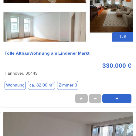
1 / 6
Tolle AltbauWohnung am Lindener Markt
330.000 €
Hannover, 30449
Wohnung
ca. 82,00 m²
Zimmer 3
★
➦
➜