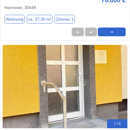
75.000 €
Hannover, 30449
Wohnung
ca. 37,30 m²
Zimmer 1
★
➦
➜
1 / 8