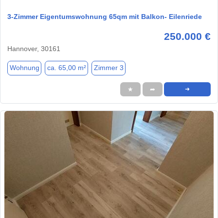
3-Zimmer Eigentumswohnung 65qm mit Balkon- Eilenriede
250.000 €
Hannover, 30161
Wohnung
ca. 65,00 m²
Zimmer 3
★
➦
➜