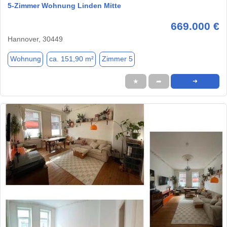
5-Zimmer Wohnung Linden Mitte
669.000 €
Hannover, 30449
Wohnung
ca. 151,90 m²
Zimmer 5
★
➦
➜