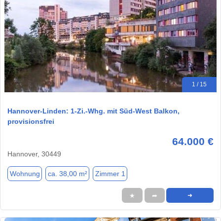
1 / 15
Hannover-Linden: 1-Zi.-Whg. mit Süd-West Balkon,
provisionsfrei
64.000 €
Hannover, 30449
Wohnung
ca. 38,00 m²
Zimmer 1
★
➦
➜