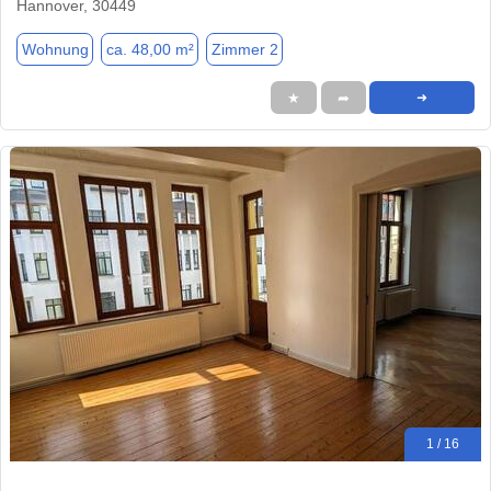
Hannover, 30449
Wohnung
ca. 48,00 m²
Zimmer 2
★
➦
➜
1 / 16