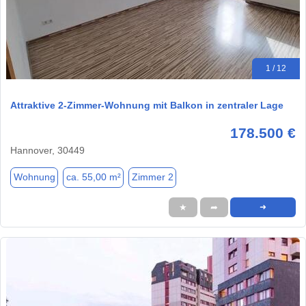
1 / 12
Attraktive 2-Zimmer-Wohnung mit Balkon in zentraler Lage
178.500 €
Hannover, 30449
Wohnung
ca. 55,00 m²
Zimmer 2
★
➦
➜