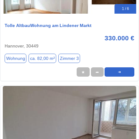
1 / 6
Tolle AltbauWohnung am Lindener Markt
330.000 €
Hannover, 30449
Wohnung
ca. 82,00 m²
Zimmer 3
★
➦
➜