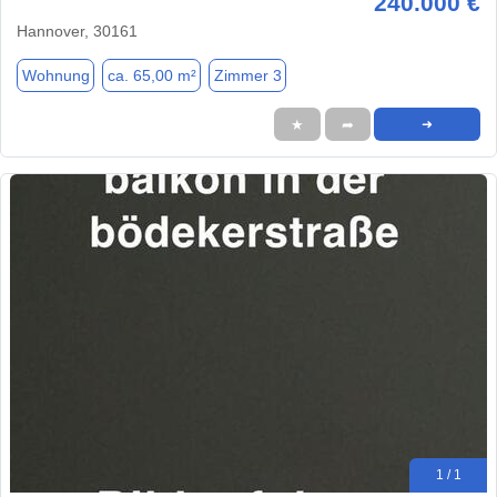
240.000 €
Hannover, 30161
Wohnung
ca. 65,00 m²
Zimmer 3
★
➦
➜
1 / 1