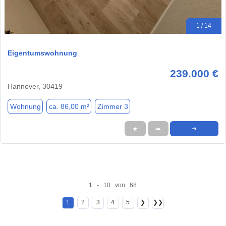
1 / 14
Eigentumswohnung
239.000 €
Hannover, 30419
Wohnung
ca. 86,00 m²
Zimmer 3
★
➦
➜
1 - 10 von 68
1
2
3
4
5
❯
❯❯