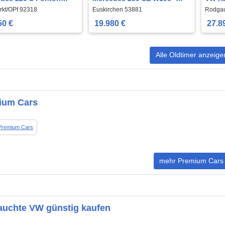
Oldtimer H-Kennz.
OLDTIMER
schön
kt/OPf 92318
Euskirchen 53881
Rodga
reit
Coup
50 €
19.980 €
27.8
Alle Oldtimer anzeige
ium Cars
Premium Cars
mehr Premium Cars
auchte VW günstig kaufen