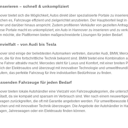
inserieren – schnell & unkompliziert
over bietet sich die Möglichkeit, Autos direkt über spezialisierte Portale zu inserie
chen es, Fahrzeuge effizient und zielgerichtet anzubieten. Der Hauptvorteil liegt i
r und darüber hinaus anspricht. Zudem profitieren Verkäufer von gezielten Anfrag
ese Portale macht es unkompliziert, ein Auto in Hannover zu inserieren und zu ver
n möchte, die Plattformen bieten maßgeschneiderte Lösungen für jeden Bedarf.
vielfalt – von Audi bis Tesla
over sind einige der beliebtesten Automarken vertreten, darunter Audi, BMW, Merce
n, die für ihre fortschrittliche Technik bekannt sind. BMW bietet eine Kombinatio
che Fahrer attraktiv macht. Mercedes steht für Luxus und Komfort, mit einer breite
ich der Elektroautos und überzeugt mit innovativer Technologie und umweltfreund
fern, das perfekte Fahrzeug für ihre individuellen Bedürfnisse zu finden.
assenden Fahrzeuge für jeden Bedarf
over bieten lokale Autohändler eine Vielzahl von Fahrzeugkategorien, die unters
 Stadt, da sie kompakt und sparsam im Verbrauch sind. Wer nach einem neuwertigen 
agen zurückgreifen, die oft mit Garantie angeboten werden. Für umweltbewusste F
chen und mit innovativer Technik überzeugen. Die Angebote der Autohändler in Han
gen, Jahreswagen oder ein Elektroauto finden können.