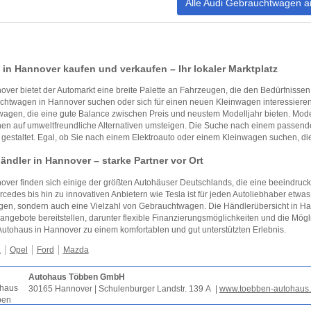
Alle Audi Gebrauchtwagen a
 in Hannover kaufen und verkaufen – Ihr lokaler Marktplatz
over bietet der Automarkt eine breite Palette an Fahrzeugen, die den Bedürfnisse
htwagen in Hannover suchen oder sich für einen neuen Kleinwagen interessieren, d
agen, die eine gute Balance zwischen Preis und neustem Modelljahr bieten. Mo
n auf umweltfreundliche Alternativen umsteigen. Die Suche nach einem passenden
 gestaltet. Egal, ob Sie nach einem Elektroauto oder einem Kleinwagen suchen, di
ändler in Hannover – starke Partner vor Ort
over finden sich einige der größten Autohäuser Deutschlands, die eine beeindru
cedes bis hin zu innovativen Anbietern wie Tesla ist für jeden Autoliebhaber etwas
n, sondern auch eine Vielzahl von Gebrauchtwagen. Die Händlerübersicht in Han
angebote bereitstellen, darunter flexible Finanzierungsmöglichkeiten und die Mögli
utohaus in Hannover zu einem komfortablen und gut unterstützten Erlebnis.
a
Opel
Ford
Mazda
Autohaus Többen GmbH
30165 Hannover | Schulenburger Landstr. 139 A |
www.toebben-autohaus.