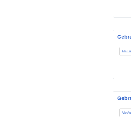
Gebr
Alle 
Gebra
Alle A