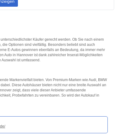
nzeigen
n unterschiedlichster Käufer gerecht werden. Ob Sie nach einem
ie Optionen sind vielfältig. Besonders beliebt sind auch
derne E-Autos gewinnen ebenfalls an Bedeutung, da immer mehr
 Auto in Hannover ist dank zahlreicher Inserat-Möglichkeiten
e Auswahl ist umfassend.
ckende Markenvielfalt bieten. Von Premium-Marken wie Audi, BMW
 dabei. Diese Autohäuser bieten nicht nur eine breite Auswahl an
nover zeigt, dass viele dieser Anbieter umfassende
chkeit, Probefahrten zu vereinbaren. So wird der Autokauf in
de/