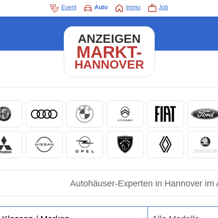
Event
Auto
Immo
Job
ANZEIGEN
MARKT-
HANNOVER
Autohäuser-Experten in Hannover im 