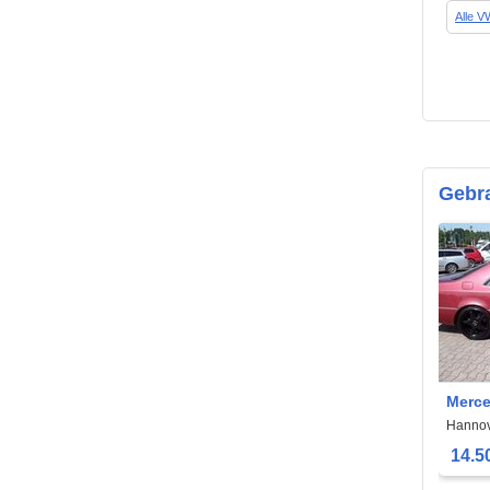
Alle 
Gebr
Merce
EL-G
Hannov
14.5