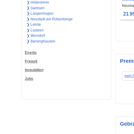
❯ Hildesheim
W180 
Neumar
❯ Garbsen
fahrbe
21.9
❯ Langenhagen
❯ Neustadt am Rübenberge
❯ Lehrte
❯ Laatzen
❯ Wunstorf
❯ Barsinghausen
Events
Prem
Freizeit
Immobilien
mehr 
Jobs
Gebr