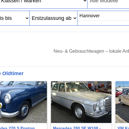
Neu- & Gebrauchtwagen – lokale Anb
 Oldtimer
des 220 S Ponton
Mercedes 280 SE W108 -
VW K