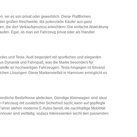
ren, sei es von privat oder gewerblich. Diese Plattformen
n der großen Reichweite, die potenzielle Käufer aus ganz
en, die den Verkaufsprozess erleichtern. Die einfache Abwicklung
kaufen. Egal, ob man ein Fahrzeug privat oder als Händler
des und Tesla. Audi begeistert mit sportlichen und eleganten
n aus Dynamik und Fahrspaß, was die Marke besonders für
n Palette an hochwertigen Fahrzeugen. Tesla hingegen ist führend
lichen Lösungen. Diese Markenvielfalt in Hannover ermöglicht es
chiedliche Bedürfnisse abdecken. Günstige Kleinwagen sind ideal
Fahrzeug mit zusätzlicher Sicherheit sucht, kann auf gepflegte
ahrer stehen moderne E-Autos bereit, die nachhaltige Mobilität
nover sind vielfältig, sodass Interessenten leicht den passenden