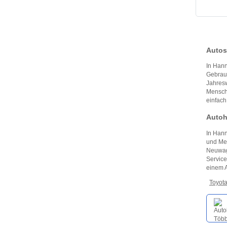
Autos
In Hann
Gebrauc
Jahresw
Mensche
einfach
Autoh
In Hann
und Mer
Neuwage
Service
einem A
Toyot