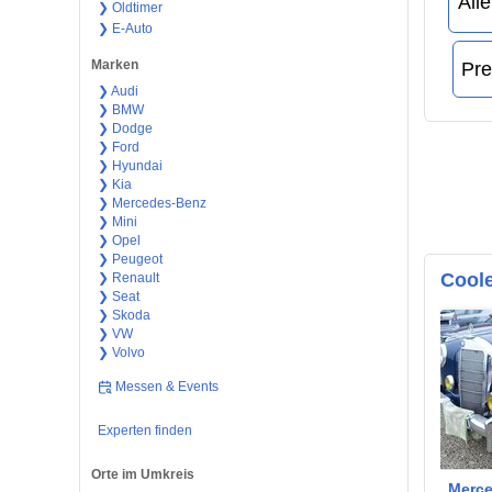
❯ Oldtimer
❯ E-Auto
Marken
❯ Audi
❯ BMW
❯ Dodge
❯ Ford
❯ Hyundai
❯ Kia
❯ Mercedes-Benz
❯ Mini
❯ Opel
❯ Peugeot
Coole
❯ Renault
❯ Seat
❯ Skoda
❯ VW
❯ Volvo
Messen & Events
Experten finden
Orte im Umkreis
Merce