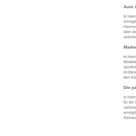
Auto 
In Hann
ermögli
Hannove
über di
anbiete
Marken
In Hann
Modelle
sportli
im Bere
den Käu
Die p
In Hann
für die
Jahresw
ermögli
Kleinwa