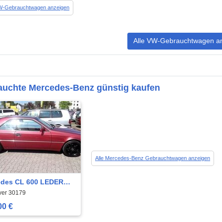
VW-Gebrauchtwagen anzeigen
Alle VW-Gebrauchtwagen a
auchte Mercedes-Benz günstig kaufen
Alle Mercedes-Benz Gebrauchtwagen anzeigen
des CL 600 LEDER
SD KLIMATRONIC
er 30179
00 €