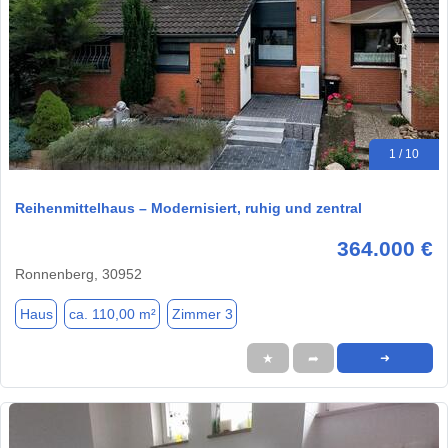
1 / 10
Reihenmittelhaus – Modernisiert, ruhig und zentral
364.000 €
Ronnenberg, 30952
Haus
ca. 110,00 m²
Zimmer 3
★
➦
➜