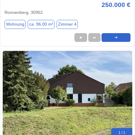
250.000 €
Ronnenberg, 30952
Wohnung
ca. 96,00 m²
Zimmer 4
★
➦
➜
1 / 1