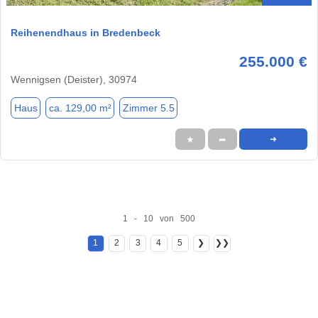
Reihenendhaus in Bredenbeck
255.000 €
Wennigsen (Deister), 30974
Haus
ca. 129,00 m²
Zimmer 5.5
★
➦
➜
1 - 10 von 500
1
2
3
4
5
❯
❯❯