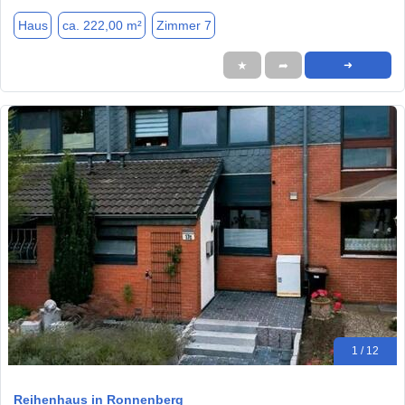
Haus
ca. 222,00 m²
Zimmer 7
★
➦
➜
1 / 12
Reihenhaus in Ronnenberg