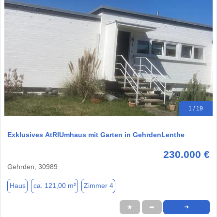
1 / 19
Exklusives AtRIUmhaus mit Garten in GehrdenLenthe
230.000 €
Gehrden, 30989
Haus
ca. 121,00 m²
Zimmer 4
★
➦
➜