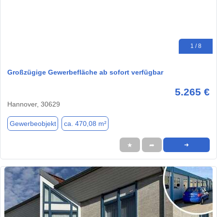
1 / 8
Großzügige Gewerbefläche ab sofort verfügbar
5.265 €
Hannover, 30629
Gewerbeobjekt
ca. 470,08 m²
★
➦
➜