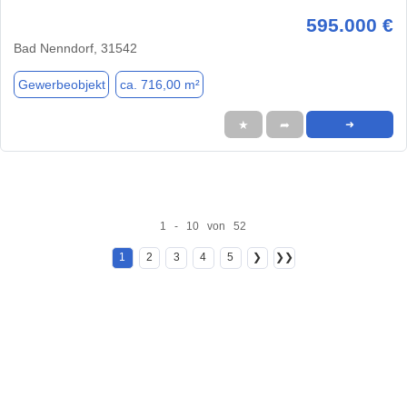
595.000 €
Bad Nenndorf, 31542
Gewerbeobjekt
ca. 716,00 m²
★
➦
➜
1 - 10 von 52
1
2
3
4
5
❯
❯❯