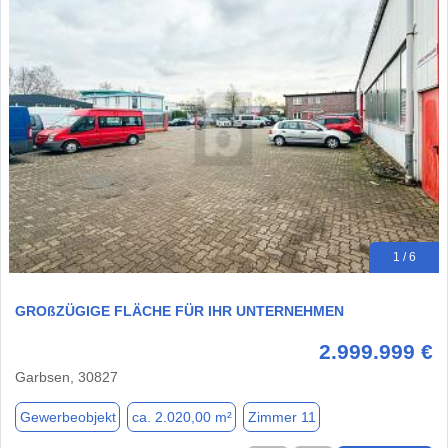
1 / 6
GROßZÜGIGE FLÄCHE FÜR IHR UNTERNEHMEN
2.999.999 €
Garbsen, 30827
Gewerbeobjekt
ca. 2.020,00 m²
Zimmer 11