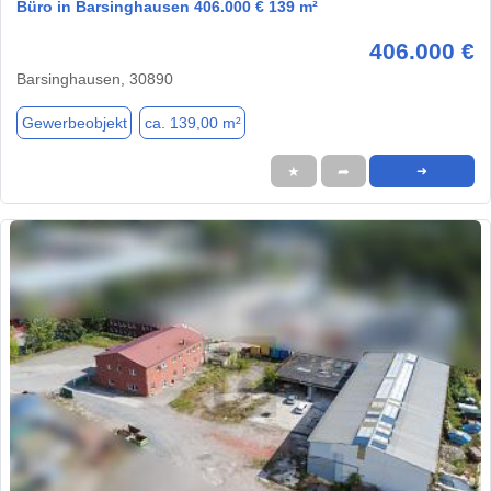
Büro in Barsinghausen 406.000 € 139 m²
406.000 €
Barsinghausen, 30890
Gewerbeobjekt
ca. 139,00 m²
★
➦
➜