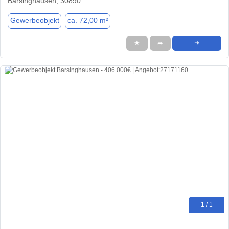
Barsinghausen, 30890
Gewerbeobjekt
ca. 72,00 m²
★
➦
➜
1 / 1