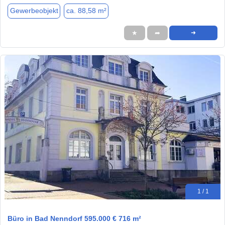
Gewerbeobjekt
ca. 88,58 m²
★
➦
➜
1 / 1
Büro in Bad Nenndorf 595.000 € 716 m²