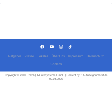
Ratgeber
Presse
Lokales
Über Uns
Impressum
Datenschutz
Cookies
Copyright © 2000 - 2026 | 1A Infosysteme GmbH | Content by: 1A-Anzeigenmarkt.de
09.08.2026