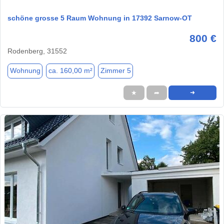
schöne grosse 5 Raum Wohnung in 17392 Sarnow-OT
800 €
Rodenberg, 31552
Wohnung
ca. 160,00 m²
Zimmer 5
★
➦
➜