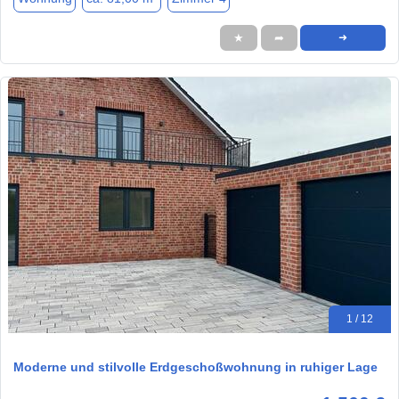
★
➦
➜
1 / 12
Moderne und stilvolle Erdgeschoßwohnung in ruhiger Lage