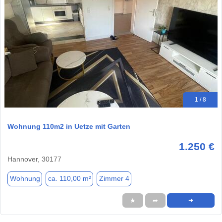
1 / 8
Wohnung 110m2 in Uetze mit Garten
1.250 €
Hannover, 30177
Wohnung
ca. 110,00 m²
Zimmer 4
★
➦
➜