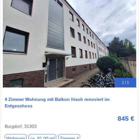
1 / 1
4 Zimmer Wohnung mit Balkon frisch renoviert im
Erdgeschoss
845 €
Burgdorf, 31303
Wohnung
ca. 81,00 m²
Zimmer 4