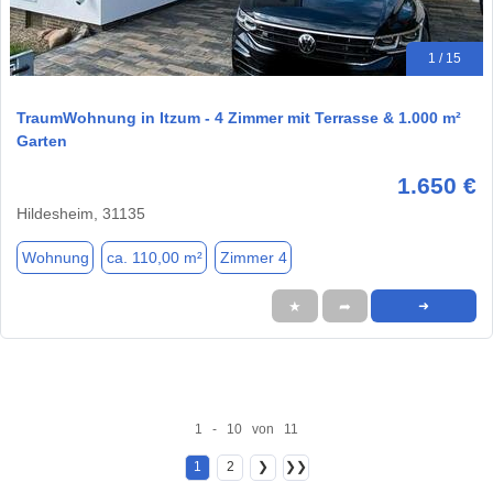
1 / 15
TraumWohnung in Itzum - 4 Zimmer mit Terrasse & 1.000 m²
Garten
1.650 €
Hildesheim, 31135
Wohnung
ca. 110,00 m²
Zimmer 4
★
➦
➜
1 - 10 von 11
1
2
❯
❯❯