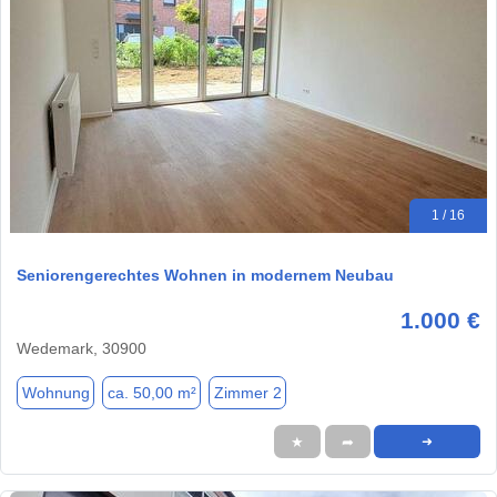
1 / 16
Seniorengerechtes Wohnen in modernem Neubau
1.000 €
Wedemark, 30900
Wohnung
ca. 50,00 m²
Zimmer 2
★
➦
➜