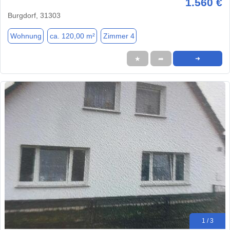
1.560 €
Burgdorf, 31303
Wohnung
ca. 120,00 m²
Zimmer 4
★
➦
➜
1 / 3