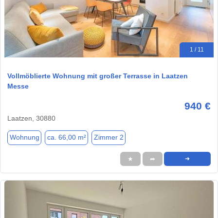
1 / 11
Vollmöblierte Wohnung mit großer Terrasse in Laatzen
Messe
940 €
Laatzen, 30880
Wohnung
ca. 66,00 m²
Zimmer 2
★
➦
➜