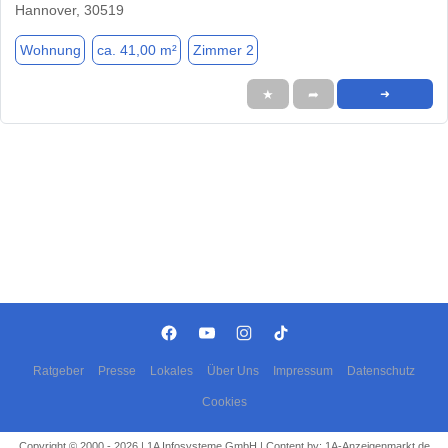
Hannover, 30519
Wohnung
ca. 41,00 m²
Zimmer 2
★
➦
➜
Ratgeber
Presse
Lokales
Über Uns
Impressum
Datenschutz
Cookies
Copyright © 2000 - 2026 | 1A Infosysteme GmbH | Content by: 1A-Anzeigenmarkt.de