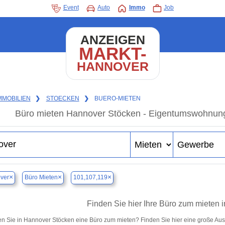
Event
Auto
Immo
Job
ANZEIGEN
MARKT-
HANNOVER
MMOBILIEN
❯
STOECKEN
❯
BUERO-MIETEN
Büro mieten Hannover Stöcken - Eigentumswohnung 
×
×
×
ver
Büro Mieten
101,107,119
Finden Sie hier Ihre Büro zum mieten
n Sie in Hannover Stöcken eine Büro zum mieten? Finden Sie hier eine große Au