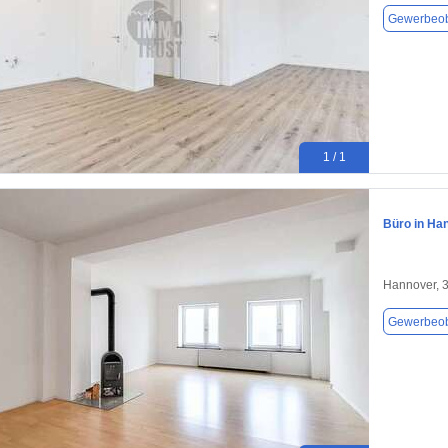
Gewerbeob
1 / 1
Büro in Ha
Hannover, 
Gewerbeob