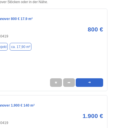
nover Stöcken oder in der Nähe.
nnover 800 € 17.9 m²
800 €
30419
jekt
ca. 17,90 m²
★
➦
➜
nnover 1.900 € 140 m²
1.900 €
30419