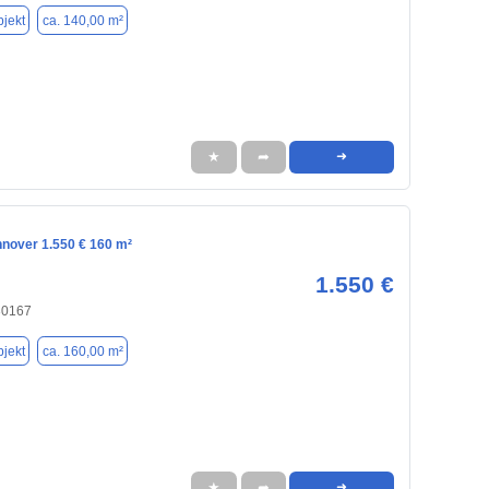
jekt
ca. 140,00 m²
★
➦
➜
nnover 1.550 € 160 m²
1.550 €
30167
jekt
ca. 160,00 m²
★
➦
➜