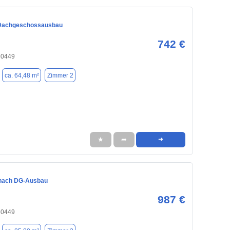
Dachgeschossausbau
742 €
30449
ca. 64,48 m²
Zimmer 2
★
➦
➜
 nach DG-Ausbau
987 €
30449