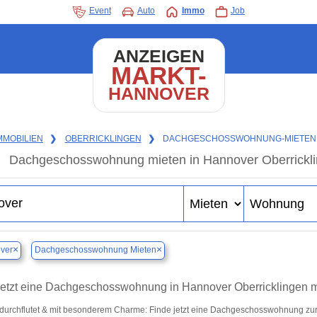
Event
Auto
Immo
Job
ANZEIGEN
MARKT-
HANNOVER
MMOBILIEN
❯
OBERRICKLINGEN
❯
DACHGESCHOSSWOHNUNG-MIETEN
Dachgeschosswohnung mieten in Hannover Oberricklin
×
×
ver
Dachgeschosswohnung Mieten
etzt eine Dachgeschosswohnung in Hannover Oberricklingen 
tdurchflutet & mit besonderem Charme: Finde jetzt eine Dachgeschosswohnung zur