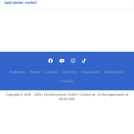
bald wieder vorbei!
Ratgeber
Presse
Lokales
Über Uns
Impressum
Datenschutz
Cookies
Copyright © 2000 - 2026 | 1A Infosysteme GmbH | Content by: 1A-Anzeigenmarkt.de
09.08.2026