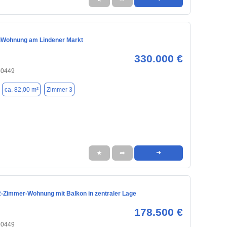
auWohnung am Lindener Markt
330.000 €
30449
ca. 82,00 m²
Zimmer 3
★
➦
➜
 2-Zimmer-Wohnung mit Balkon in zentraler Lage
178.500 €
30449