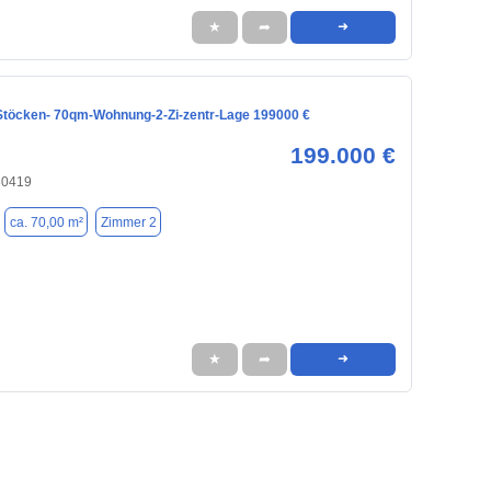
★
➦
➜
töcken- 70qm-Wohnung-2-Zi-zentr-Lage 199000 €
199.000 €
30419
ca. 70,00 m²
Zimmer 2
★
➦
➜