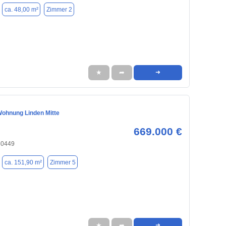
ca. 48,00 m²
Zimmer 2
★
➦
➜
ohnung Linden Mitte
669.000 €
30449
ca. 151,90 m²
Zimmer 5
★
➦
➜