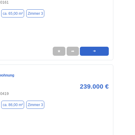
30161
ca. 65,00 m²
Zimmer 3
★
➦
➜
wohnung
239.000 €
30419
ca. 86,00 m²
Zimmer 3