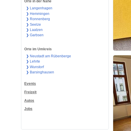
Orte in der Nähe
❯ Langenhagen
❯ Hemmingen
❯ Ronnenberg
❯ Seelze
❯ Laatzen
❯ Garbsen
Orte im Umkreis
❯ Neustadt am Rübenberge
❯ Lehrte
❯ Wunstorf
❯ Barsinghausen
Events
Freizeit
Autos
Jobs