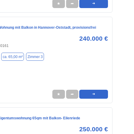
★
➦
➜
ohnung mit Balkon in Hannover-Oststadt, provisionsfrei
240.000 €
30161
ca. 65,00 m²
Zimmer 3
★
➦
➜
igentumswohnung 65qm mit Balkon- Eilenriede
250.000 €