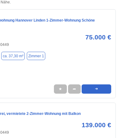
r Nähe.
wohnung Hannover Linden 1-Zimmer-Wohnung Schöne
75.000 €
30449
ca. 37,30 m²
Zimmer 1
★
➦
➜
frei, vermietete 2-Zimmer-Wohnung mit Balkon
139.000 €
30449