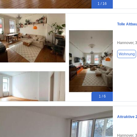
1 / 16
Tolle Altb
Hannover, 
Wohnung
1 / 6
Attraktive
Hannover, 