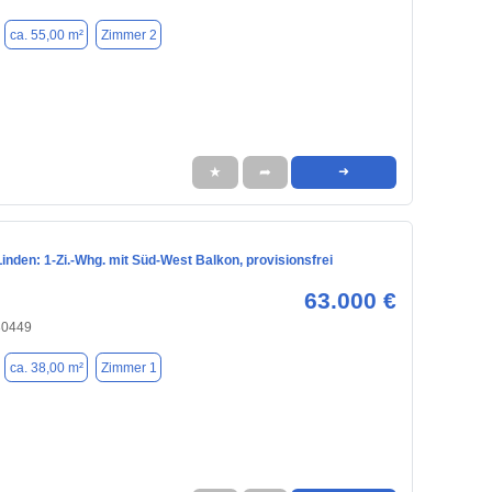
ca. 55,00 m²
Zimmer 2
★
➦
➜
nden: 1-Zi.-Whg. mit Süd-West Balkon, provisionsfrei
63.000 €
30449
ca. 38,00 m²
Zimmer 1