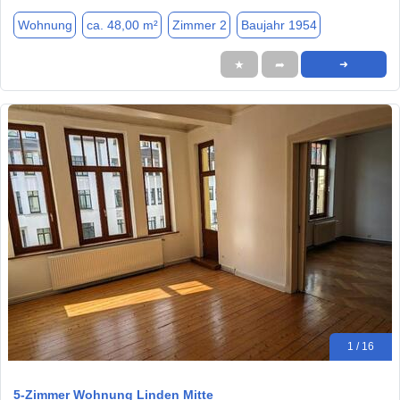
Wohnung
ca. 48,00 m²
Zimmer 2
Baujahr 1954
★
➦
➜
1 / 16
5-Zimmer Wohnung Linden Mitte