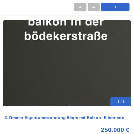
★
➦
➜
1 / 1
3-Zimmer Eigentumswohnung 65qm mit Balkon- Eilenriede
250.000 €