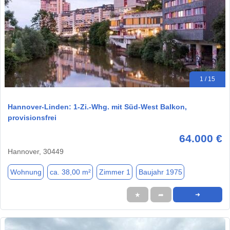
1 / 15
Hannover-Linden: 1-Zi.-Whg. mit Süd-West Balkon,
provisionsfrei
64.000 €
Hannover, 30449
Wohnung
ca. 38,00 m²
Zimmer 1
Baujahr 1975
★
➦
➜