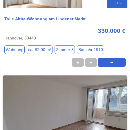
1 / 6
Tolle AltbauWohnung am Lindener Markt
330.000 €
Hannover, 30449
Wohnung
ca. 82,00 m²
Zimmer 3
Baujahr 1910
★
➦
➜