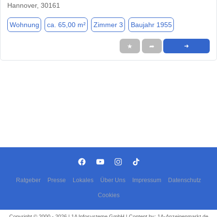
Hannover, 30161
Wohnung
ca. 65,00 m²
Zimmer 3
Baujahr 1955
★
➦
➜
Ratgeber
Presse
Lokales
Über Uns
Impressum
Datenschutz
Cookies
Copyright © 2000 - 2026 | 1A Infosysteme GmbH | Content by: 1A-Anzeigenmarkt.de