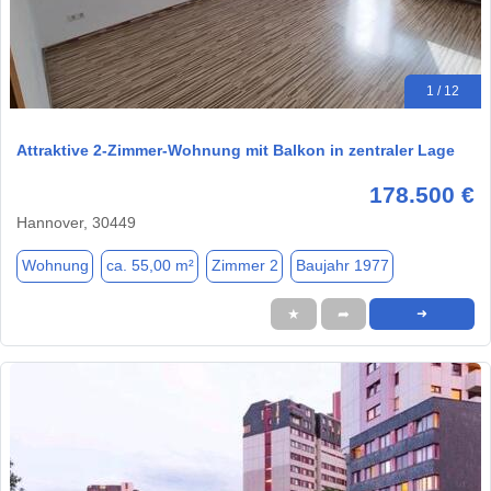
1 / 12
Attraktive 2-Zimmer-Wohnung mit Balkon in zentraler Lage
178.500 €
Hannover, 30449
Wohnung
ca. 55,00 m²
Zimmer 2
Baujahr 1977
★
➦
➜