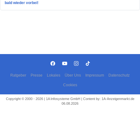
bald wieder vorbei!
Ratgeber
Presse
Lokales
Über Uns
Impressum
Datenschutz
Cookies
Copyright © 2000 - 2026 | 1A Infosysteme GmbH | Content by: 1A-Anzeigenmarkt.de
06.08.2026