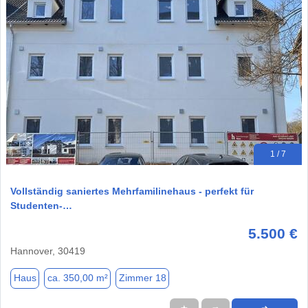
1 / 7
Vollständig saniertes Mehrfamilinehaus - perfekt für
Studenten-…
5.500 €
Hannover, 30419
Haus
ca. 350,00 m²
Zimmer 18