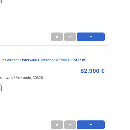
k
★
➦
➜
 in Garbsen Osterwald Unterende 82.900 € 17417 m²
82.900 €
Osterwald Unterende, 30826
k
★
➦
➜