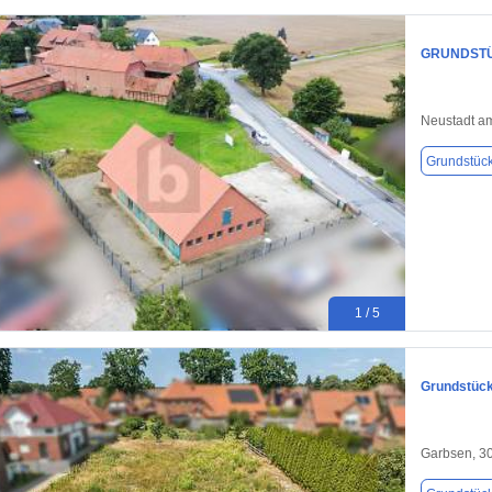
GRUNDSTÜ
Neustadt a
Grundstüc
1 / 5
Grundstück
Garbsen, 3