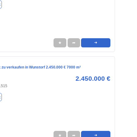
k
★
➦
➜
 zu verkaufen in Wunstorf 2.450.000 € 7000 m²
2.450.000 €
31515
k
★
➦
➜