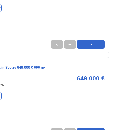
k
★
➦
➜
 in Seelze 649.000 € 696 m²
649.000 €
926
k