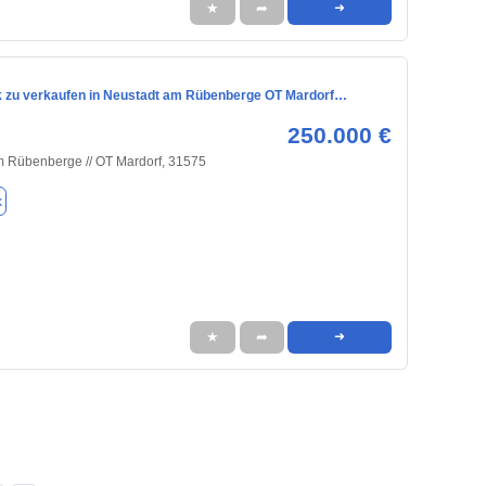
★
➦
➜
 zu verkaufen in Neustadt am Rübenberge OT Mardorf…
250.000 €
m Rübenberge // OT Mardorf, 31575
k
★
➦
➜