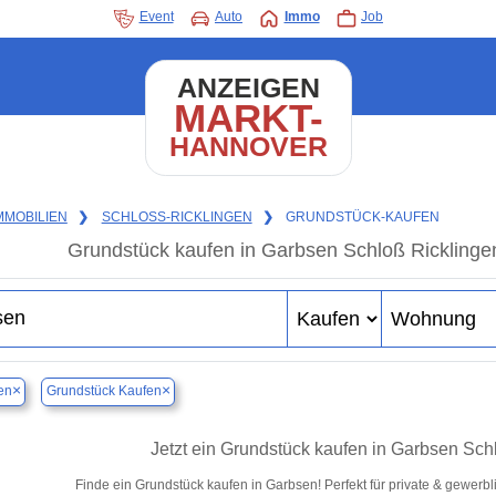
Event
Auto
Immo
Job
ANZEIGEN
MARKT-
HANNOVER
MMOBILIEN
❯
SCHLOSS-RICKLINGEN
❯
GRUNDSTÜCK-KAUFEN
Grundstück kaufen in Garbsen Schloß Ricklingen 
×
×
en
Grundstück Kaufen
Jetzt ein Grundstück kaufen in Garbsen Sch
Finde ein Grundstück kaufen in Garbsen! Perfekt für private & gewerb