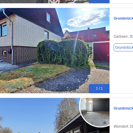
Grundstück
Garbsen, 3
Grundstüc
1 / 1
Grundstück
Wunstorf, 