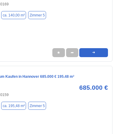
30169
ca. 140,00 m²
Zimmer 5
★
➦
➜
m Kaufen in Hannover 685.000 € 195.48 m²
685.000 €
30159
ca. 195,48 m²
Zimmer 5