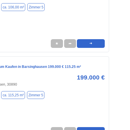
ca. 106,00 m²
Zimmer 5
★
➦
➜
m Kaufen in Barsinghausen 199.000 € 115.25 m²
199.000 €
sen, 30890
ca. 115,25 m²
Zimmer 5