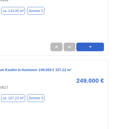
30449
ca. 134,00 m²
Zimmer 5
★
➦
➜
m Kaufen in Hannover 249.000 € 107.22 m²
249.000 €
30627
ca. 107,22 m²
Zimmer 5