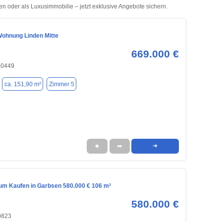
 oder als Luxusimmobilie – jetzt exklusive Angebote sichern.
ohnung Linden Mitte
669.000 €
30449
ca. 151,90 m²
Zimmer 5
★
➦
➜
m Kaufen in Garbsen 580.000 € 106 m²
580.000 €
0823