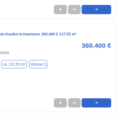
★
➦
➜
m Kaufen in Hannover 360.400 € 137.55 m²
360.400 €
30459
ca. 137,55 m²
Zimmer 5
★
➦
➜