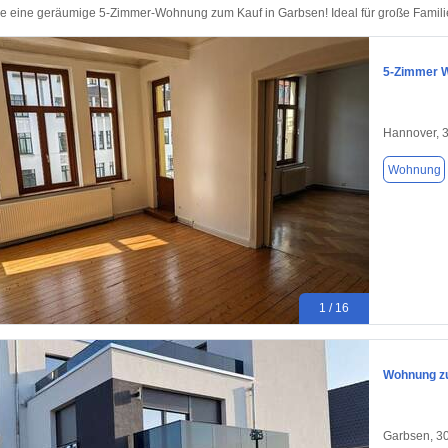
e eine geräumige 5-Zimmer-Wohnung zum Kauf in Garbsen! Ideal für große Familien
5-Zimmer W
Hannover, 
Wohnung
1 / 16
Wohnung zu
Garbsen, 3