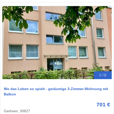
1 / 11
Wo das Leben so spielt - geräumige 3-Zimmer-Wohnung mit
Balkon
701 €
Garbsen, 30827