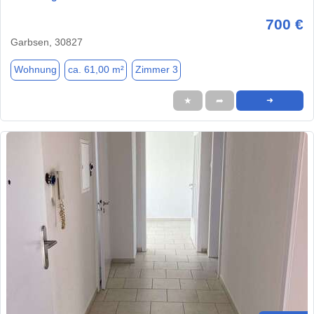
700 €
Garbsen, 30827
Wohnung
ca. 61,00 m²
Zimmer 3
★
➦
➜