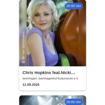
20:00 Uhr
Chris Hopkins feat.Nicki
Parrott - The Great American
Isernhagen, Isernhagenhof Kulturverein e.V.
Songbook & beyond
12.09.2026
20:00 Uhr