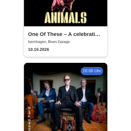
One Of These – A celebration
of Pink Floyd / Animals-Tour
Isernhagen, Blues Garage
2026
10.10.2026
20:00 Uhr