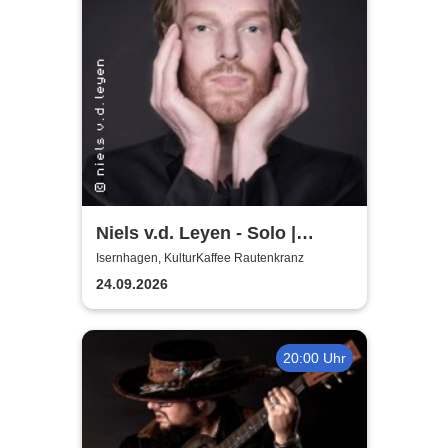
Niels v.d. Leyen - Solo |
Boogie Woogie & Blues
Isernhagen, KulturKaffee Rautenkranz
24.09.2026
20:00 Uhr