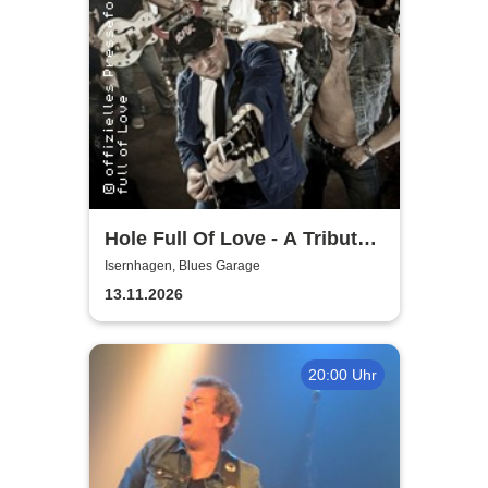
Hole Full Of Love - A Tribute
to 70's AC/DC
Isernhagen, Blues Garage
13.11.2026
20:00 Uhr