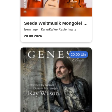
Seeda Weltmusik Mongolei /
Iran | KulturKaffee
Isernhagen, KulturKaffee Rautenkranz
Rautenkranz
20.08.2026
20:00 Uhr