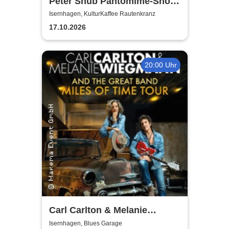
Peter Shub Pantomime-Show
- Für Garderobe keine
Isernhagen, KulturKaffee Rautenkranz
Haftung
17.10.2026
20:00 Uhr
Carl Carlton & Melanie
Wiegmann and the Great
Isernhagen, Blues Garage