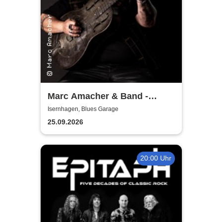
Marc Amacher & Band -
Overdrive Tour 2026
Isernhagen, Blues Garage
25.09.2026
20:00 Uhr