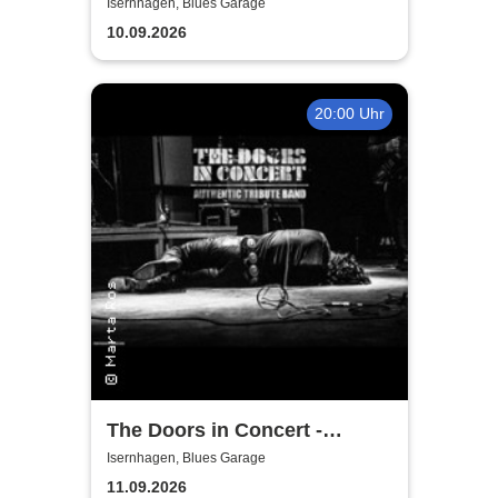
Summit - European Tour 2026
Isernhagen, Blues Garage
10.09.2026
20:00 Uhr
The Doors in Concert -
Authentic Tribute Band
Isernhagen, Blues Garage
11.09.2026