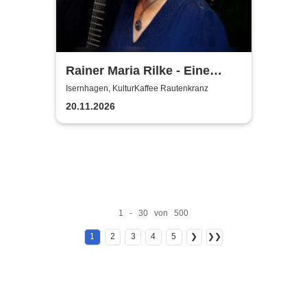
Rainer Maria Rilke - Eine
musikalisch-literarische
Isernhagen, KulturKaffee Rautenkranz
Reise
20.11.2026
1 - 30 von 500
1
2
3
4
5
❯
❯❯