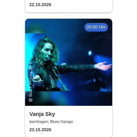
Band - Miles of Time Tour
22.10.2026
2026
20:00 Uhr
Vanja Sky
Isernhagen, Blues Garage
23.10.2026