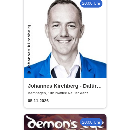
20:00 Uhr
Johannes Kirchberg - Dafür
bin dagegen ich
Isernhagen, KulturKaffee Rautenkranz
05.11.2026
20:00 Uhr