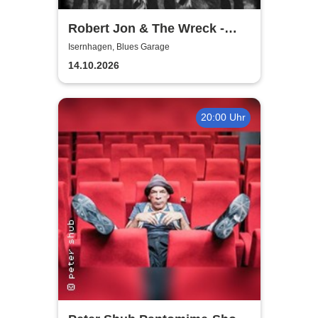
Robert Jon & The Wreck -
Heartbreaks & Last Goodbyes
Isernhagen, Blues Garage
- Tour 2026
14.10.2026
20:00 Uhr