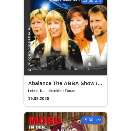
19:30 Uhr
Abalance The ABBA Show /
Revival Show - a tribute to
Lehrte, Kurt-Hirschfeld-Forum
ABBA
19.09.2026
19:30 Uhr