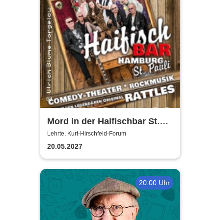
Mord in der Haifischbar St.
Pauli - Theater IK's & The
Lehrte, Kurt-Hirschfeld-Forum
Rattles - Theater & Musik
20.05.2027
20:00 Uhr