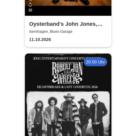
Oysterband's John Jones,
Ray Cooper & Al Scott - The
Isernhagen, Blues Garage
Song goes on Tour 2026
11.10.2026
20:00 Uhr