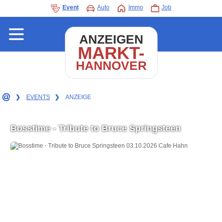
Event
Auto
Immo
Job
ANZEIGEN
MARKT-
HANNOVER
❯
EVENTS
❯
ANZEIGE
Bosstime - Tribute to Bruce Springsteen