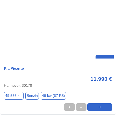
Kia Picanto
11.990 €
Hannover, 30179
49.556 km
Benzin
49 kw (67 PS)
★
➦
➜