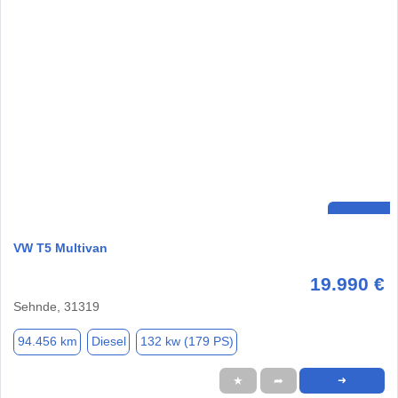
VW T5 Multivan
19.990 €
Sehnde, 31319
94.456 km
Diesel
132 kw (179 PS)
★
➦
➜