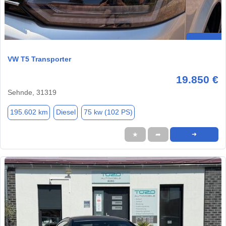
VW T5 Transporter
19.850 €
Sehnde, 31319
195.602 km
Diesel
75 kw (102 PS)
★
➦
➜