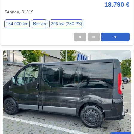
18.790 €
Sehnde, 31319
154.000 km
Benzin
206 kw (280 PS)
★
➦
➜