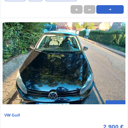
★
➦
➜
VW Golf
2.900 €