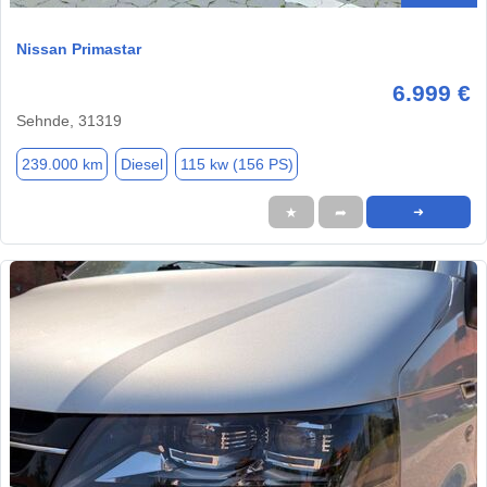
Nissan Primastar
6.999 €
Sehnde, 31319
239.000 km
Diesel
115 kw (156 PS)
★
➦
➜