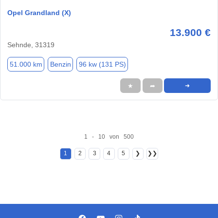
Opel Grandland (X)
13.900 €
Sehnde, 31319
51.000 km
Benzin
96 kw (131 PS)
★
➦
➜
1 - 10 von 500
1
2
3
4
5
❯
❯❯