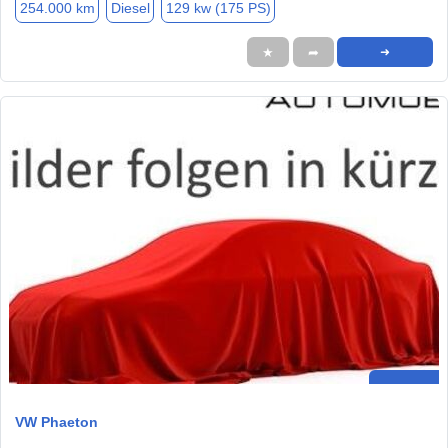
254.000 km
Diesel
129 kw (175 PS)
★
➦
➜
VW Phaeton