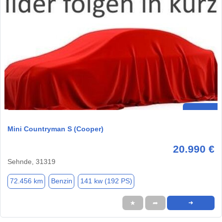
Mini Countryman S (Cooper)
20.990 €
Sehnde, 31319
72.456 km
Benzin
141 kw (192 PS)
★
➦
➜