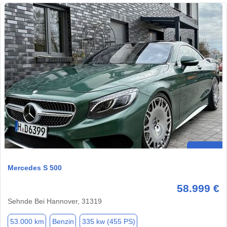
Mercedes S 500
58.999 €
Sehnde Bei Hannover, 31319
53.000 km
Benzin
335 kw (455 PS)