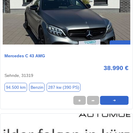
Mercedes C 43 AMG
38.990 €
Sehnde, 31319
94.500 km
Benzin
287 kw (390 PS)
★
➦
➜