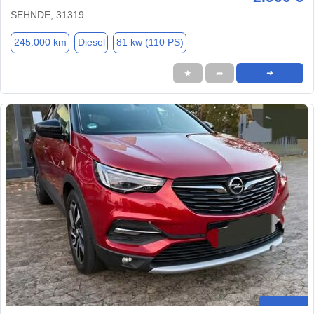
SEHNDE, 31319
245.000 km
Diesel
81 kw (110 PS)
★
➦
➜