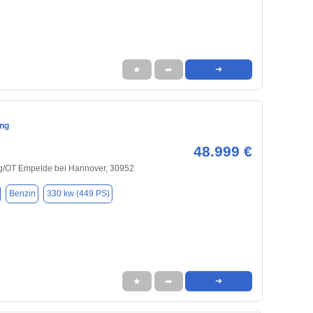
★
➦
➜
ng
48.999 €
/OT Empelde bei Hannover, 30952
Benzin
330 kw (449 PS)
★
➦
➜