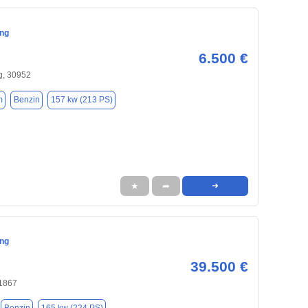
ng
6.500 €
, 30952
m
Benzin
157 kw (213 PS)
★
➦
➜
ng
39.500 €
1867