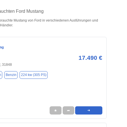
rauchten Ford Mustang
rauchte Mustang von Ford in verschiedenen Ausführungen und
 Händler.
ng
17.490 €
, 31848
m
Benzin
224 kw (305 PS)
★
➦
➜