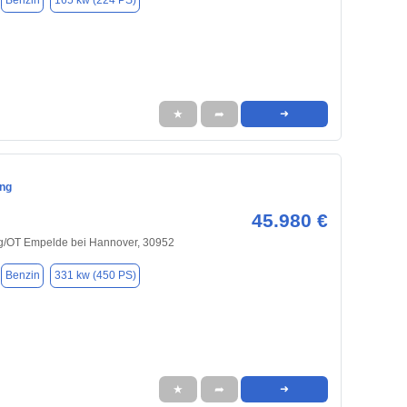
Benzin
165 kw (224 PS)
★
➦
➜
ng
45.980 €
/OT Empelde bei Hannover, 30952
Benzin
331 kw (450 PS)
★
➦
➜