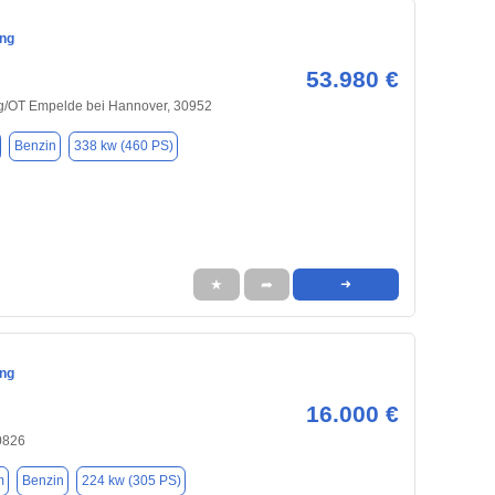
ng
53.980 €
/OT Empelde bei Hannover, 30952
Benzin
338 kw (460 PS)
★
➦
➜
ng
16.000 €
0826
m
Benzin
224 kw (305 PS)