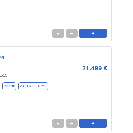
★
➦
➜
ng
21.499 €
31515
Benzin
231 kw (314 PS)
★
➦
➜