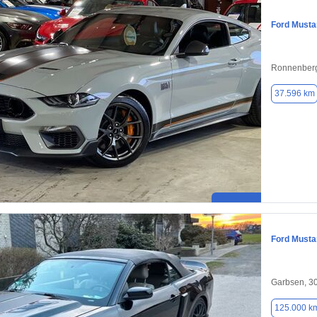
Ford Musta
Ronnenberg
37.596 km
Ford Musta
Garbsen, 3
125.000 k