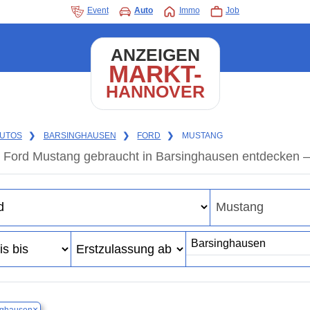
Event
Auto
Immo
Job
ANZEIGEN
MARKT-
HANNOVER
UTOS
❯
BARSINGHAUSEN
❯
FORD
❯
MUSTANG
Ford Mustang gebraucht in Barsinghausen entdecken –
×