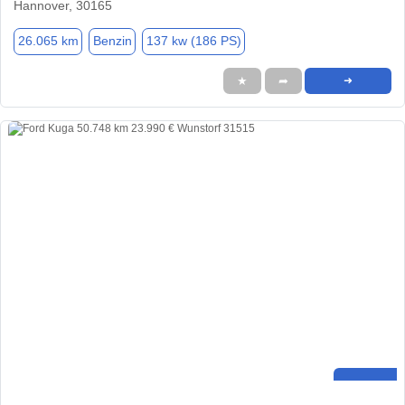
Hannover, 30165
26.065 km
Benzin
137 kw (186 PS)
★
➦
➜