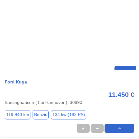
Ford Kuga
11.450 €
Barsinghausen ( bei Hannover ), 30890
119.940 km
Benzin
134 kw (182 PS)
★
➦
➜