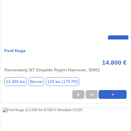
Ford Kuga
14.800 €
Ronnenberg StT Empelde Region Hannover, 30952
14.266 km
Benzin
129 kw (175 PS)
★
➦
➜