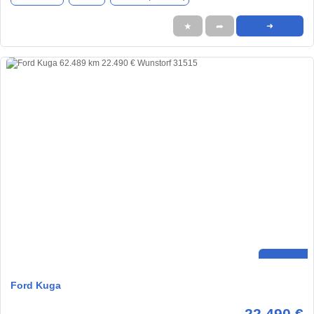
★
➦
➜
Ford Kuga
22.490 €