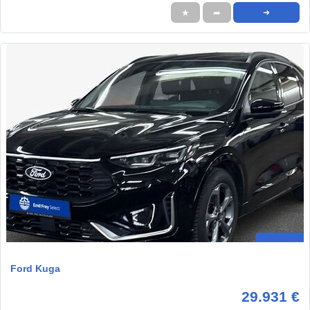
★
➦
➜
Ford Kuga
29.931 €