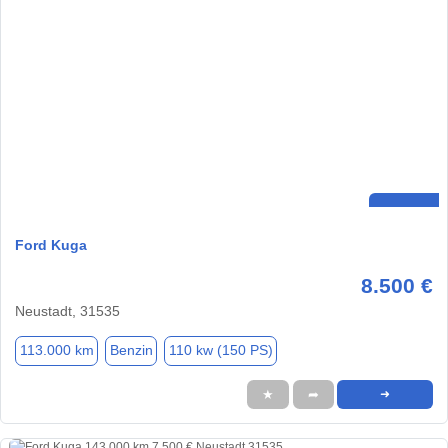
Ford Kuga
8.500 €
Neustadt, 31535
113.000 km
Benzin
110 kw (150 PS)
★
➦
➜