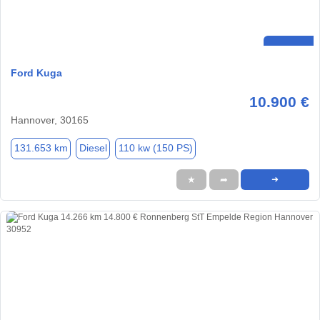
Ford Kuga
10.900 €
Hannover, 30165
131.653 km
Diesel
110 kw (150 PS)
★
➦
➜