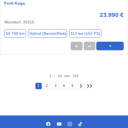
Ford Kuga
23.990 €
Wunstorf, 31515
50.748 km
Hybrid (Benzin/Elekt
112 kw (152 PS)
★
➦
➜
1 - 10 von 103
1
2
3
4
5
❯
❯❯