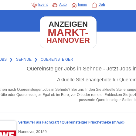
Event
Auto
Immo
Job
ANZEIGEN
MARKT-
HANNOVER
OBS
❯
SEHNDE
❯
QUEREINSTEIGER
Quereinsteiger Jobs in Sehnde - Jetzt Jobs in
Aktuelle Stellenangebote für Querei
hen nach Quereinsteiger Jobs in Sehnde? Bei uns finden Sie aktuelle Stellenangebot
äfte oder Quereinsteiger. Egal ob im Büro, vor Ort oder remote: Entdecken Sie jet
passende Quereinsteiger-Stellen 
Verkäufer als Fachkraft / Quereinsteiger Frischetheke (m/w/d)
Hannover, 30159