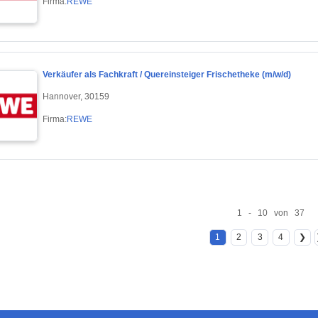
Firma:
REWE
Verkäufer als Fachkraft / Quereinsteiger Frischetheke (m/w/d)
Hannover, 30159
Firma:
REWE
1 - 10 von 37
1
2
3
4
❯