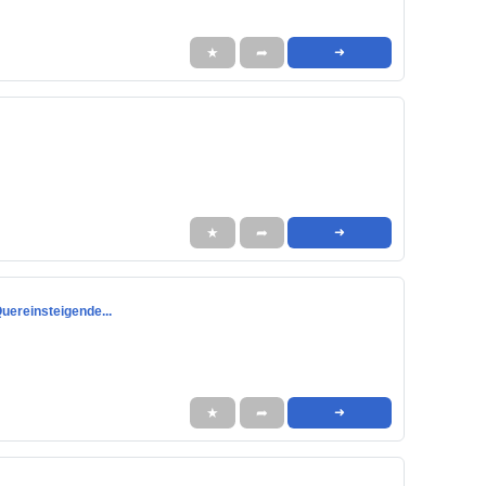
★
➦
➜
★
➦
➜
Quereinsteigende...
★
➦
➜