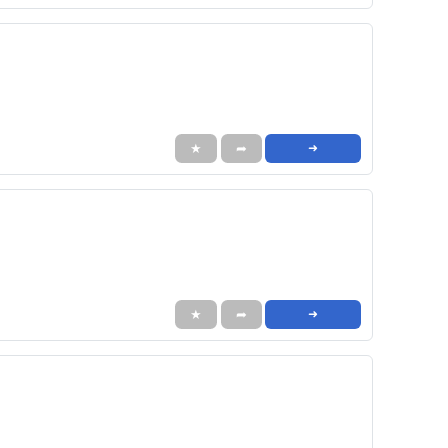
★
➦
➜
★
➦
➜