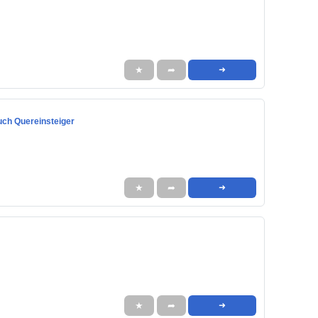
★
➦
➜
auch Quereinsteiger
★
➦
➜
★
➦
➜