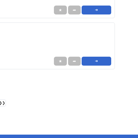
★
➦
➜
★
➦
➜
❯❯