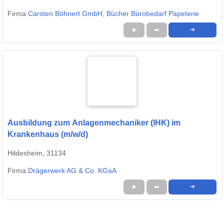
Firma:
Carsten Böhnert GmbH, Bücher Bürobedarf Papeterie
★
➦
➜
Ausbildung zum Anlagenmechaniker (IHK) im
Krankenhaus (m/w/d)
Hildesheim, 31134
Firma:
Drägerwerk AG & Co. KGaA
★
➦
➜