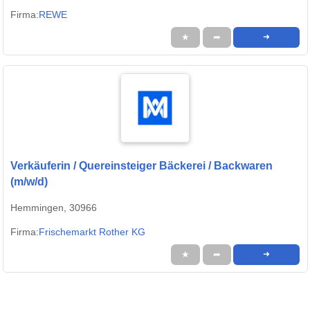
Firma:
REWE
★
➦
➜
Verkäuferin / Quereinsteiger Bäckerei / Backwaren
(m/w/d)
Hemmingen, 30966
Firma:
Frischemarkt Rother KG
★
➦
➜