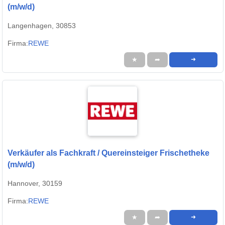
(m/w/d)
Langenhagen, 30853
Firma:
REWE
★
➦
➜
Verkäufer als Fachkraft / Quereinsteiger Frischetheke
(m/w/d)
Hannover, 30159
Firma:
REWE
★
➦
➜