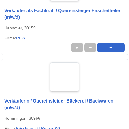
Verkäufer als Fachkraft / Quereinsteiger Frischetheke
(m/w/d)
Hannover, 30159
Firma:
REWE
★
➦
➜
Verkäuferin / Quereinsteiger Bäckerei / Backwaren
(m/w/d)
Hemmingen, 30966
Firma:
Frischemarkt Rother KG