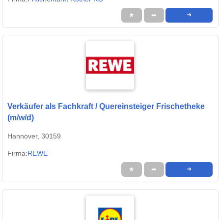
★
➦
➜
Verkäufer als Fachkraft / Quereinsteiger Frischetheke
(m/w/d)
Hannover, 30159
Firma:
REWE
★
➦
➜