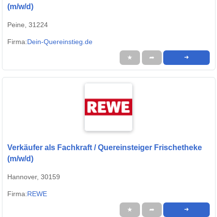
(m/w/d)
Peine, 31224
Firma:
Dein-Quereinstieg.de
★
➦
➜
Verkäufer als Fachkraft / Quereinsteiger Frischetheke
(m/w/d)
Hannover, 30159
Firma:
REWE
★
➦
➜