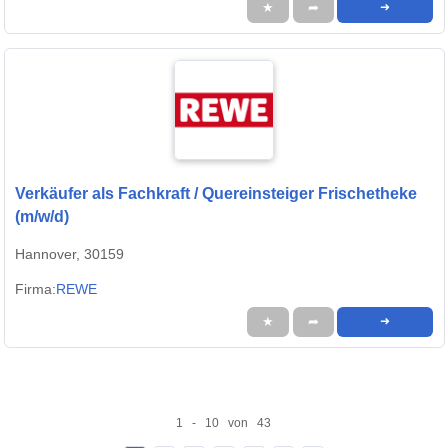
★
➦
➜
Verkäufer als Fachkraft / Quereinsteiger Frischetheke
(m/w/d)
Hannover, 30159
Firma:
REWE
★
➦
➜
1 - 10 von 43