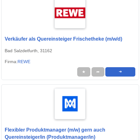
Verkäufer als Quereinsteiger Frischetheke (m/w/d)
Bad Salzdetfurth, 31162
Firma:
REWE
★
➦
➜
Flexibler Produktmanager (m/w) gern auch
Quereinsteiger/in (Produktmanager/in)