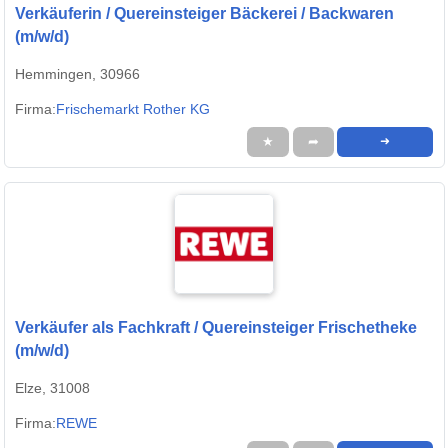
Verkäuferin / Quereinsteiger Bäckerei / Backwaren
(m/w/d)
Hemmingen, 30966
Firma:
Frischemarkt Rother KG
★
➦
➜
Verkäufer als Fachkraft / Quereinsteiger Frischetheke
(m/w/d)
Elze, 31008
Firma:
REWE