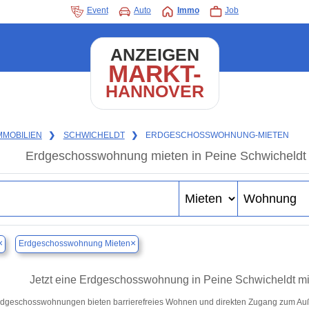
Event
Auto
Immo
Job
ANZEIGEN
MARKT-
HANNOVER
MMOBILIEN
❯
SCHWICHELDT
❯
ERDGESCHOSSWOHNUNG-MIETEN
Erdgeschosswohnung mieten in Peine Schwicheld
×
×
Erdgeschosswohnung Mieten
Jetzt eine Erdgeschosswohnung in Peine Schwicheldt mie
dgeschosswohnungen bieten barrierefreies Wohnen und direkten Zugang zum Auß