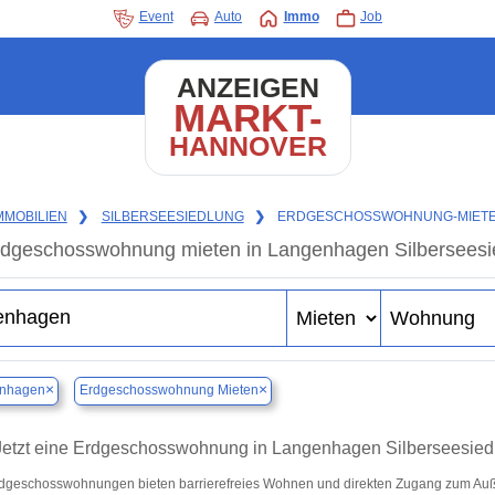
Event
Auto
Immo
Job
ANZEIGEN
MARKT-
HANNOVER
MMOBILIEN
❯
SILBERSEESIEDLUNG
❯
ERDGESCHOSSWOHNUNG-MIET
dgeschosswohnung mieten in Langenhagen Silbersees
×
×
nhagen
Erdgeschosswohnung Mieten
Jetzt eine Erdgeschosswohnung in Langenhagen Silberseesiedlu
dgeschosswohnungen bieten barrierefreies Wohnen und direkten Zugang zum Au