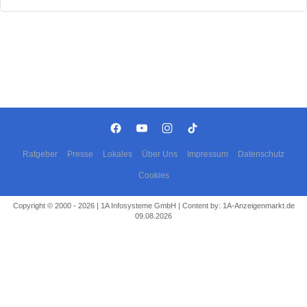
Ratgeber
Presse
Lokales
Über Uns
Impressum
Datenschutz
Cookies
Copyright © 2000 - 2026 | 1A Infosysteme GmbH | Content by: 1A-Anzeigenmarkt.de
09.08.2026