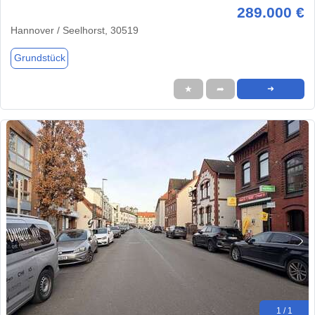
289.000 €
Hannover / Seelhorst, 30519
Grundstück
★
➦
➜
1 / 1