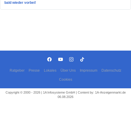
bald wieder vorbei!
Ratgeber
Presse
Lokales
Über Uns
Impressum
Datenschutz
Cookies
Copyright © 2000 - 2026 | 1A Infosysteme GmbH | Content by: 1A-Anzeigenmarkt.de
06.08.2026