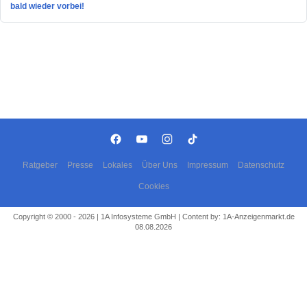
bald wieder vorbei!
Ratgeber
Presse
Lokales
Über Uns
Impressum
Datenschutz
Cookies
Copyright © 2000 - 2026 | 1A Infosysteme GmbH | Content by: 1A-Anzeigenmarkt.de
08.08.2026