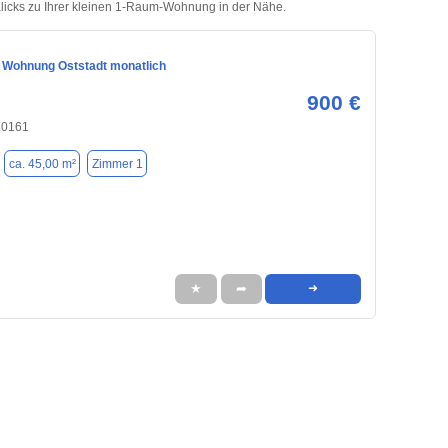
licks zu Ihrer kleinen 1-Raum-Wohnung in der Nähe.
 Wohnung Oststadt monatlich
900 €
30161
ca. 45,00 m²
Zimmer 1
★
➦
➜