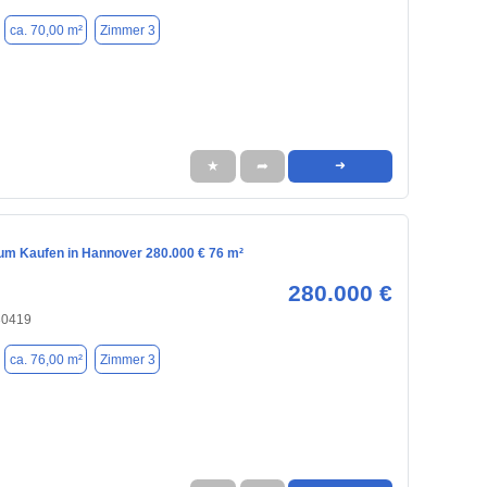
ca. 70,00 m²
Zimmer 3
★
➦
➜
m Kaufen in Hannover 280.000 € 76 m²
280.000 €
30419
ca. 76,00 m²
Zimmer 3