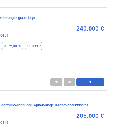
ohnung in guter Lage
240.000 €
30419
ca. 75,00 m²
Zimmer 3
★
➦
➜
igentumswohnung Kapitalanlage Hannover-Vinnhorst
205.000 €
30419