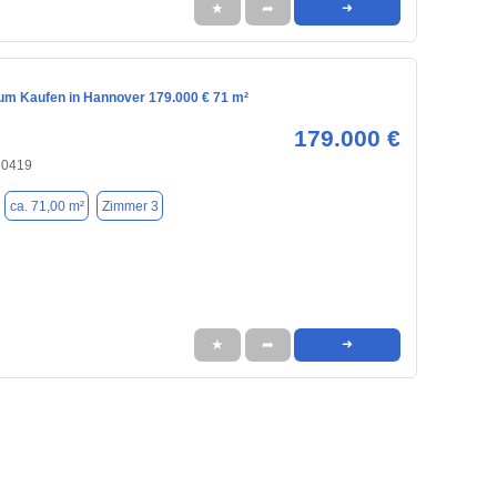
★
➦
➜
m Kaufen in Hannover 179.000 € 71 m²
179.000 €
30419
ca. 71,00 m²
Zimmer 3
★
➦
➜