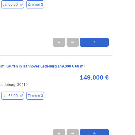
ca. 60,00 m²
Zimmer 3
★
➦
➜
m Kaufen in Hannover Ledeburg 149.000 € 68 m²
149.000 €
 Ledeburg, 30419
ca. 68,00 m²
Zimmer 3
★
➦
➜