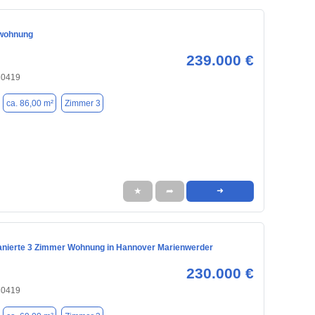
wohnung
239.000 €
30419
ca. 86,00 m²
Zimmer 3
★
➦
➜
sanierte 3 Zimmer Wohnung in Hannover Marienwerder
230.000 €
30419