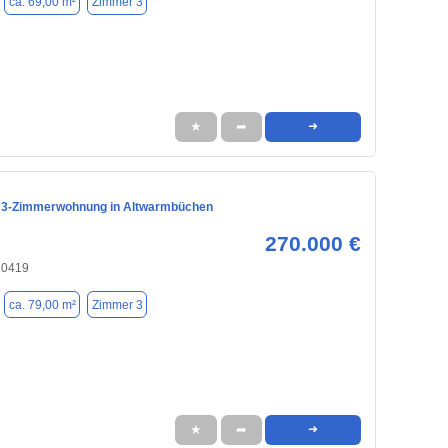
ca. 69,00 m²
Zimmer 3
★
➦
➜
 3-Zimmerwohnung in Altwarmbüchen
270.000 €
30419
ca. 79,00 m²
Zimmer 3
★
➦
➜