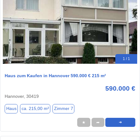
1 / 1
Haus zum Kaufen in Hannover 590.000 € 215 m²
590.000 €
Hannover, 30419
Haus
ca. 215,00 m²
Zimmer 7
★
➦
➜