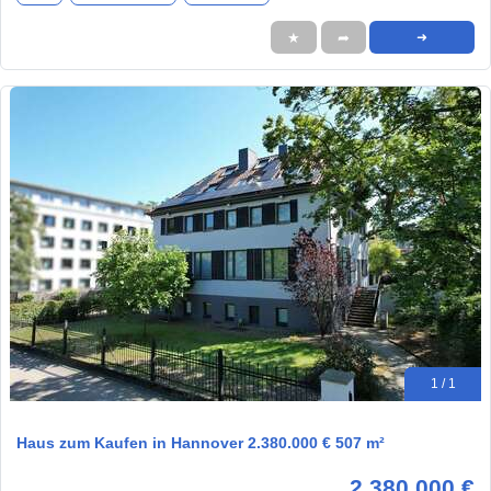
★
➦
➜
1 / 1
Haus zum Kaufen in Hannover 2.380.000 € 507 m²
2.380.000 €