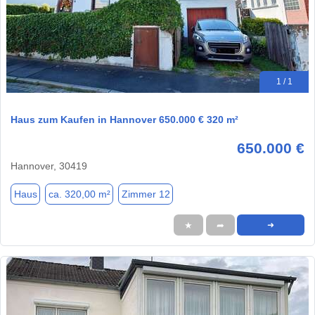
1 / 1
Haus zum Kaufen in Hannover 650.000 € 320 m²
650.000 €
Hannover, 30419
Haus
ca. 320,00 m²
Zimmer 12
★
➦
➜