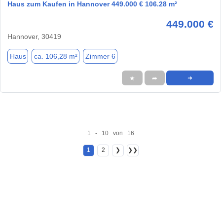
Haus zum Kaufen in Hannover 449.000 € 106.28 m²
449.000 €
Hannover, 30419
Haus
ca. 106,28 m²
Zimmer 6
★
➦
➜
1 - 10 von 16
1
2
❯
❯❯