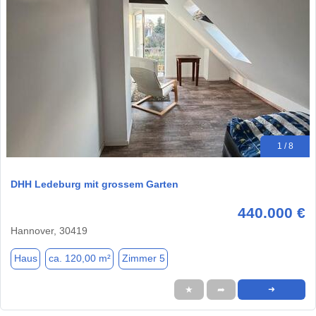
1 / 8
DHH Ledeburg mit grossem Garten
440.000 €
Hannover, 30419
Haus
ca. 120,00 m²
Zimmer 5
★
➦
➜