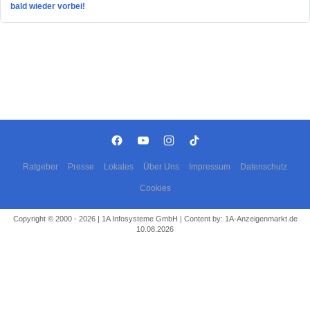
bald wieder vorbei!
Ratgeber
Presse
Lokales
Über Uns
Impressum
Datenschutz
Cookies
Copyright © 2000 - 2026 | 1A Infosysteme GmbH | Content by: 1A-Anzeigenmarkt.de
10.08.2026