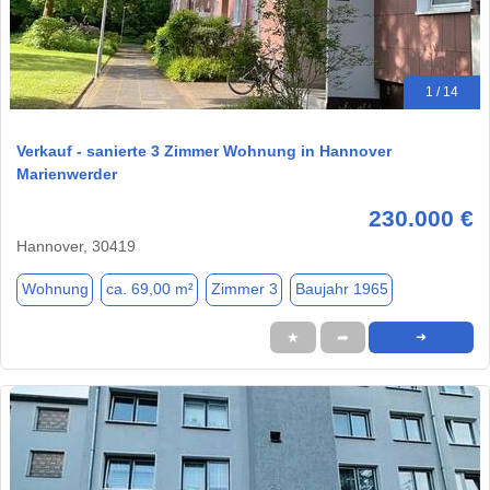
1 / 14
Verkauf - sanierte 3 Zimmer Wohnung in Hannover
Marienwerder
230.000 €
Hannover, 30419
Wohnung
ca. 69,00 m²
Zimmer 3
Baujahr 1965
★
➦
➜