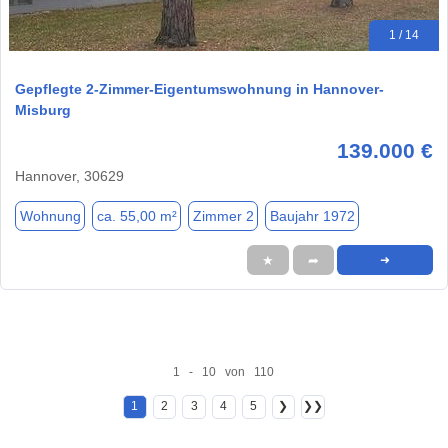
1 / 14
Gepflegte 2-Zimmer-Eigentumswohnung in Hannover-
Misburg
139.000 €
Hannover, 30629
Wohnung
ca. 55,00 m²
Zimmer 2
Baujahr 1972
★
➦
➜
1 - 10 von 110
1
2
3
4
5
❯
❯❯