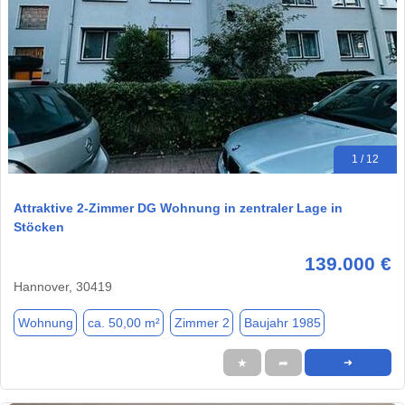
1 / 12
Attraktive 2-Zimmer DG Wohnung in zentraler Lage in
Stöcken
139.000 €
Hannover, 30419
Wohnung
ca. 50,00 m²
Zimmer 2
Baujahr 1985
★
➦
➜