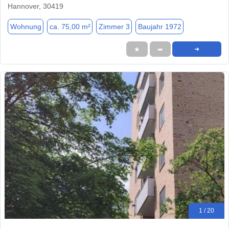
Hannover, 30419
Wohnung
ca. 75,00 m²
Zimmer 3
Baujahr 1972
★
➦
➜
1 / 20