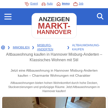
Event
Auto
Immo
Job
ANZEIGEN
MARKT-
HANNOVER
MISBURG-
ALTBAUWOHNUNG-
❯
IMMOBILIEN
❯
❯
ANDERTEN
KAUFEN
Altbauwohnung kaufen in Hannover Misburg-Anderten –
Klassisches Wohnen mit Stil
Jetzt eine Altbauwohnung in Hannover Misburg-Anderten
kaufen – Charmante Wohnungen mit Charakter
Altbauwohnungen bieten hohen Wohnkomfort durch hohe Decken,
Stuckverzierungen und großzügige Räume. Jetzt Altbauwohnungen in
Hannover kaufen!