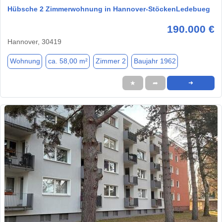
Hübsche 2 Zimmerwohnung in Hannover-StöckenLedebueg
190.000 €
Hannover, 30419
Wohnung
ca. 58,00 m²
Zimmer 2
Baujahr 1962
★
➦
➜