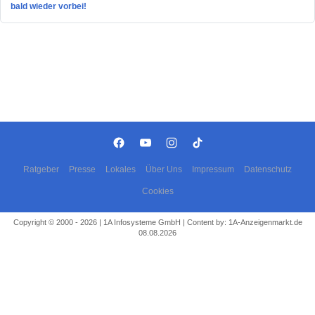
bald wieder vorbei!
Ratgeber
Presse
Lokales
Über Uns
Impressum
Datenschutz
Cookies
Copyright © 2000 - 2026 | 1A Infosysteme GmbH | Content by: 1A-Anzeigenmarkt.de
08.08.2026