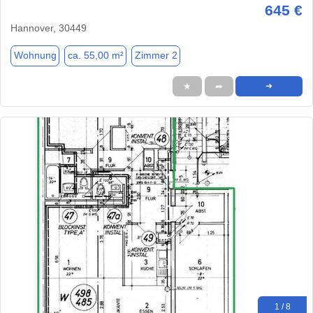
645 €
Hannover, 30449
Wohnung
ca. 55,00 m²
Zimmer 2
★
➦
➜
1 / 8