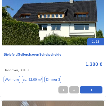
1 / 12
BielefeldGellershagenSchelpsheide
1.300 €
Hannover, 30167
Wohnung
ca. 82,00 m²
Zimmer 3
★
➦
➜