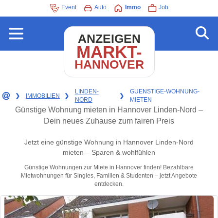
Event
Auto
Immo
Job
ANZEIGEN
MARKT-
HANNOVER
LINDEN-
GUENSTIGE-WOHNUNG-
❯
IMMOBILIEN
❯
❯
NORD
MIETEN
Günstige Wohnung mieten in Hannover Linden-Nord –
Dein neues Zuhause zum fairen Preis
Jetzt eine günstige Wohnung in Hannover Linden-Nord
mieten – Sparen & wohlfühlen
Günstige Wohnungen zur Miete in Hannover finden! Bezahlbare
Mietwohnungen für Singles, Familien & Studenten – jetzt Angebote
entdecken.