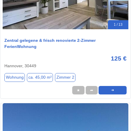
1 / 13
Zentral gelegene & frisch renovierte 2-Zimmer
FerienWohnung
125 €
Hannover, 30449
Wohnung
ca. 45,00 m²
Zimmer 2
★
➦
➜