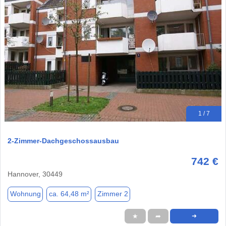
1 / 7
2-Zimmer-Dachgeschossausbau
742 €
Hannover, 30449
Wohnung
ca. 64,48 m²
Zimmer 2
★
➦
➜