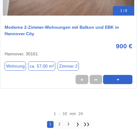
1 / 8
Moderne 2-Zimmer-Wohnungen mit Balkon und EBK in
Hannover City
900 €
Hannover, 30161
Wohnung
ca. 57,00 m²
Zimmer 2
★
➦
➜
1 - 10 von 24
1
2
3
❯
❯❯