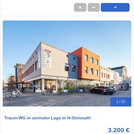
★
➦
➜
1 / 15
Traum-WG in zentraler Lage in H-Oststadt!
3.200 €