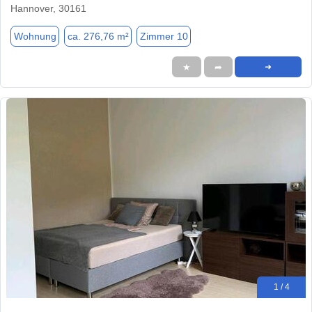
Hannover, 30161
Wohnung
ca. 276,76 m²
Zimmer 10
★
➦
➜
1 / 4