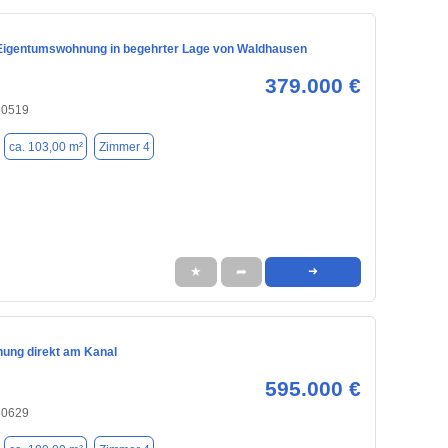
 Eigentumswohnung in begehrter Lage von Waldhausen
379.000 €
30519
ca. 103,00 m²
Zimmer 4
★
➦
➜
ng direkt am Kanal
595.000 €
30629