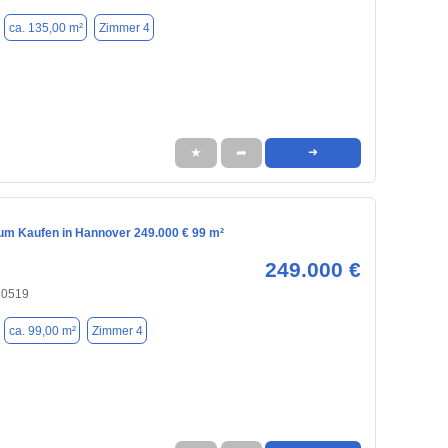
ca. 135,00 m²
Zimmer 4
★
➦
➜
m Kaufen in Hannover 249.000 € 99 m²
249.000 €
30519
ca. 99,00 m²
Zimmer 4