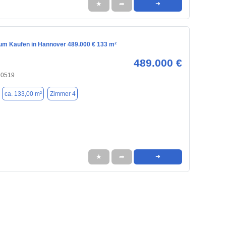
★
➦
➜
m Kaufen in Hannover 489.000 € 133 m²
489.000 €
30519
ca. 133,00 m²
Zimmer 4
★
➦
➜