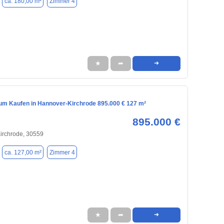
ca. 180,00 m²
Zimmer 4
★
➦
➜
m Kaufen in Hannover-Kirchrode 895.000 € 127 m²
895.000 €
irchrode, 30559
ca. 127,00 m²
Zimmer 4
★
➦
➜