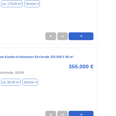
ca. 179,00 m²
Zimmer 4
★
➦
➜
m Kaufen in Hannover Kirchrode 355.000 € 90 m²
355.000 €
Kirchrode, 30559
ca. 90,00 m²
Zimmer 4
★
➦
➜