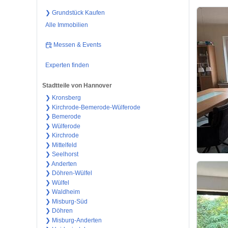
❯ Grundstück Kaufen
Alle Immobilien
Messen & Events
Experten finden
Stadtteile von Hannover
❯ Kronsberg
❯ Kirchrode-Bemerode-Wülferode
❯ Bemerode
❯ Wülferode
❯ Kirchrode
❯ Mittelfeld
❯ Seelhorst
❯ Anderten
❯ Döhren-Wülfel
❯ Wülfel
❯ Waldheim
❯ Misburg-Süd
❯ Döhren
❯ Misburg-Anderten