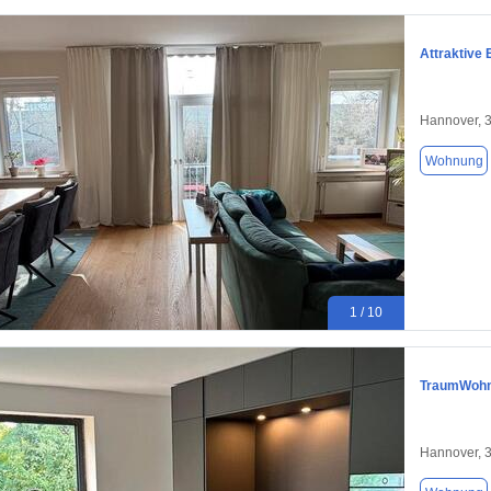
Attraktive
Hannover, 
Wohnung
1 / 10
TraumWohnu
Hannover, 