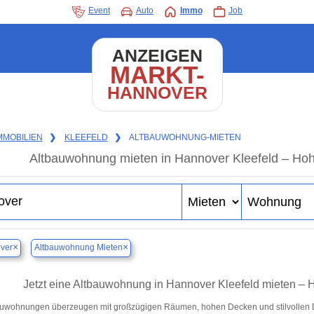
Event
Auto
Immo
Job
ANZEIGEN
MARKT-
HANNOVER
MMOBILIEN
❯
KLEEFELD
❯
ALTBAUWOHNUNG-MIETEN
Altbauwohnung mieten in Hannover Kleefeld – Hoh
×
×
ver
Altbauwohnung Mieten
Jetzt eine Altbauwohnung in Hannover Kleefeld mieten – H
uwohnungen überzeugen mit großzügigen Räumen, hohen Decken und stilvollen Det