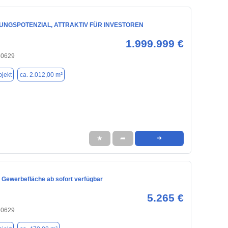
UNGSPOTENZIAL, ATTRAKTIV FÜR INVESTOREN
1.999.999 €
30629
jekt
ca. 2.012,00 m²
★
➦
➜
 Gewerbefläche ab sofort verfügbar
5.265 €
30629