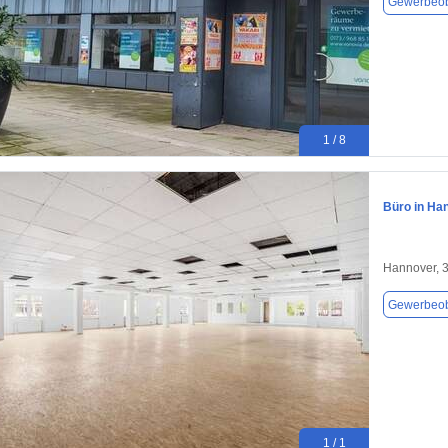
Gewerbeob
1 / 8
Büro in Ha
Hannover, 
Gewerbeob
1 / 1