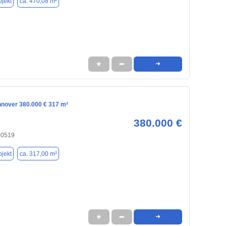
jekt
ca. 470,08 m²
★
➦
➜
nnover 380.000 € 317 m²
380.000 €
30519
jekt
ca. 317,00 m²
★
➦
➜