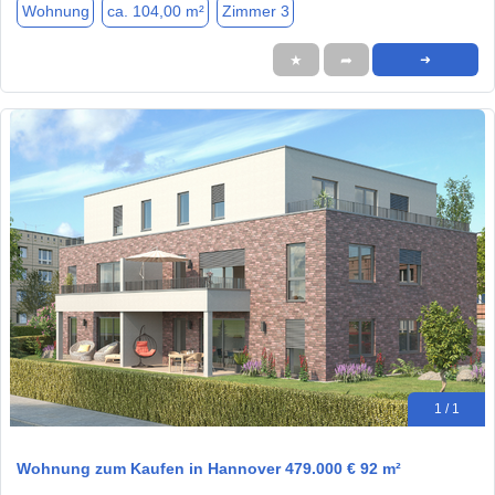
Wohnung
ca. 104,00 m²
Zimmer 3
★
➦
➜
1 / 1
Wohnung zum Kaufen in Hannover 479.000 € 92 m²