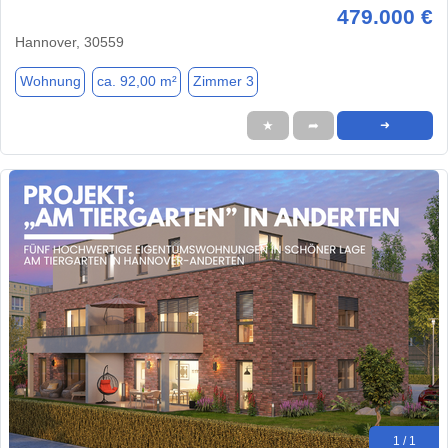
479.000 €
Hannover, 30559
Wohnung
ca. 92,00 m²
Zimmer 3
★
➦
➜
1 / 1