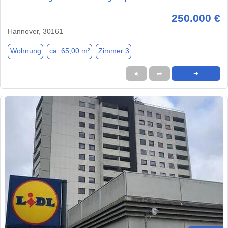
250.000 €
Hannover, 30161
Wohnung
ca. 65,00 m²
Zimmer 3
★
➦
➜