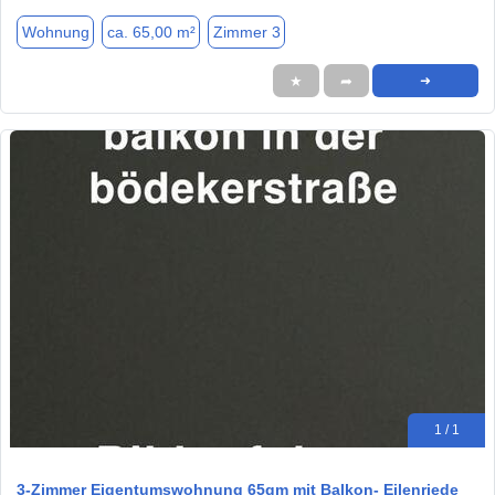
Wohnung
ca. 65,00 m²
Zimmer 3
★
➦
➜
1 / 1
3-Zimmer Eigentumswohnung 65qm mit Balkon- Eilenriede