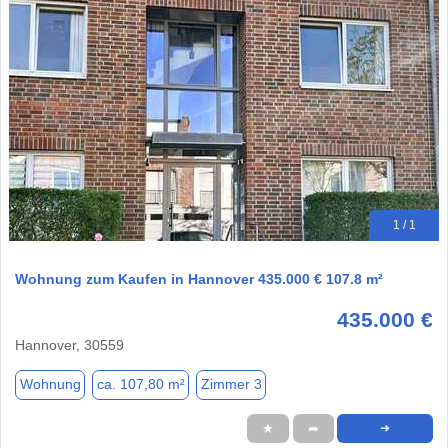
1 / 1
Wohnung zum Kaufen in Hannover 435.000 € 107.8 m²
435.000 €
Hannover, 30559
Wohnung
ca. 107,80 m²
Zimmer 3
★
➦
➜