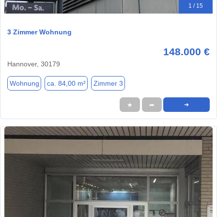
1 / 15
3 Zimmer Wohnung
148.000 €
Hannover, 30179
Wohnung
ca. 84,00 m²
Zimmer 3
★
➦
➜