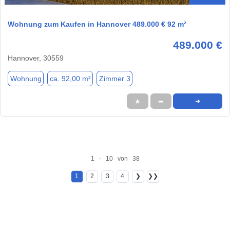
Wohnung zum Kaufen in Hannover 489.000 € 92 m²
489.000 €
Hannover, 30559
Wohnung
ca. 92,00 m²
Zimmer 3
★
➦
➜
1 - 10 von 38
1
2
3
4
❯
❯❯