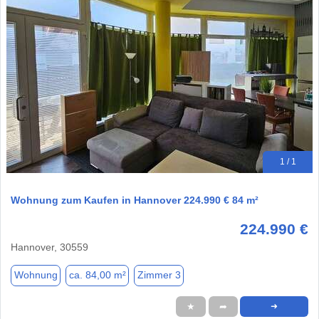
1 / 1
Wohnung zum Kaufen in Hannover 224.990 € 84 m²
224.990 €
Hannover, 30559
Wohnung
ca. 84,00 m²
Zimmer 3
★
➦
➜