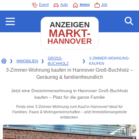
Event
Auto
Immo
Job
ANZEIGEN
MARKT-
HANNOVER
GROSS-
3-ZIMMER-WOHNUNG-
❯
IMMOBILIEN
❯
❯
BUCHHOLZ
KAUFEN
3-Zimmer-Wohnung kaufen in Hannover Groß-Buchholz –
Geräumig & familienfreundlich
Jetzt eine Dreizimmerwohnung in Hannover Groß-Buchholz
kaufen – Platz für die ganze Familie
Finde eine 3-Zimmer-Wohnung zum Kauf in Hannover! Ideal für
Familien, Paare & Wohngemeinschaften – jetzt Immobilienangebote
entdecken.