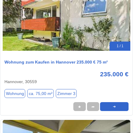
1 / 1
Wohnung zum Kaufen in Hannover 235.000 € 75 m²
235.000 €
Hannover, 30559
Wohnung
ca. 75,00 m²
Zimmer 3
★
➦
➜