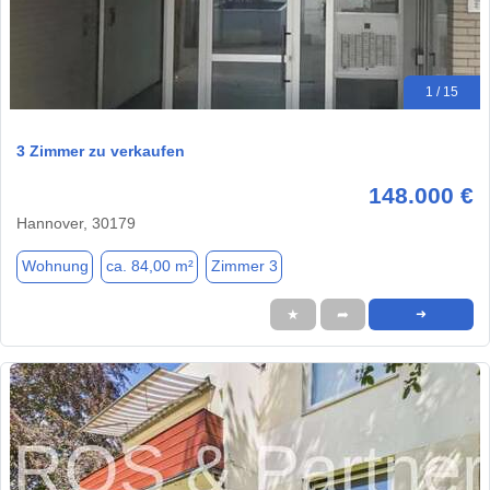
1 / 15
3 Zimmer zu verkaufen
148.000 €
Hannover, 30179
Wohnung
ca. 84,00 m²
Zimmer 3
★
➦
➜