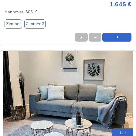
1.645 €
Hannover, 30519
Zimmer
Zimmer 3
★
➦
➜
1 / 1