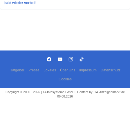
bald wieder vorbei!
Ratgeber
Presse
Lokales
Über Uns
Impressum
Datenschutz
Cookies
Copyright © 2000 - 2026 | 1A Infosysteme GmbH | Content by: 1A-Anzeigenmarkt.de
06.08.2026