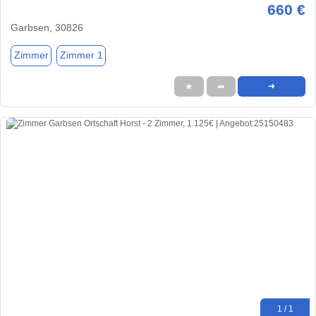
660 €
Garbsen, 30826
Zimmer
Zimmer 1
★
➦
➜
1 / 1