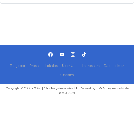
Ratgeber
Presse
Lokales
Über Uns
Impressum
Datenschutz
Cookies
Copyright © 2000 - 2026 | 1A Infosysteme GmbH | Content by: 1A-Anzeigenmarkt.de
09.08.2026