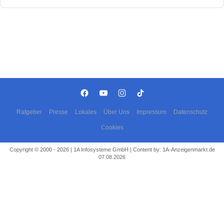
Ratgeber
Presse
Lokales
Über Uns
Impressum
Datenschutz
Cookies
Copyright © 2000 - 2026 | 1A Infosysteme GmbH | Content by: 1A-Anzeigenmarkt.de
07.08.2026